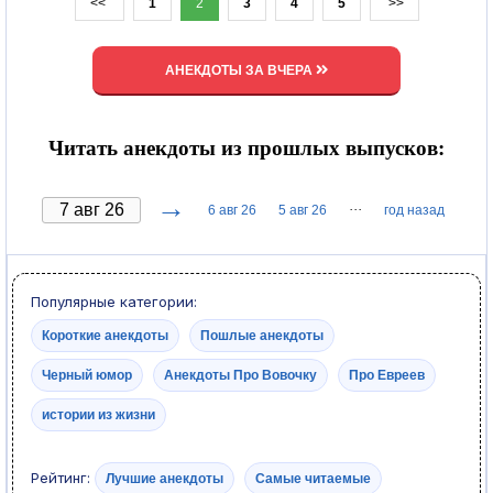
<<
1
2
3
4
5
>>
АНЕКДОТЫ ЗА ВЧЕРА
Читать анекдоты из прошлых выпусков:
→
···
6 авг 26
5 авг 26
год назад
Популярные категории:
Короткие анекдоты
Пошлые анекдоты
Черный юмор
Анекдоты Про Вовочку
Про Евреев
истории из жизни
Рейтинг:
Лучшие анекдоты
Самые читаемые