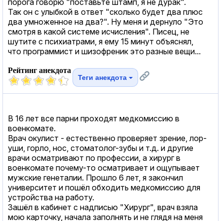
порога говорю "поставьте штамп, я не дурак".
Так он с улыбкой в ответ "сколько будет два плюс
два умноженное на два?". Ну меня и дернуло "Это
смотря в какой системе исчисления". Писец, не
шутите с психиатрами, я ему 15 минут объяснял,
что программист и шизофреник это разные вещи...
Рейтинг анекдота
Теги анекдота
В 16 лет все парни проходят медкомиссию в
военкомате.
Врач окулист - естественно проверяет зрение, лор-
уши, горло, нос, стоматолог-зубы и т.д. и другие
врачи осматривают по профессии, а хирург в
военкомате почему-то осматривает и ощупывает
мужские генеталии. Прошло 6 лет, я закончил
университет и пошёл обходить медкомиссию для
устройства на работу.
Зашёл в кабинет с надписью "Хирург", врач взяла
мою карточку, начала заполнять и не глядя на меня