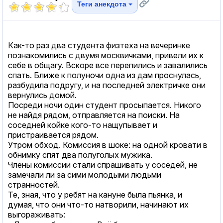
Теги анекдота
Как-то раз два студента физтеха на вечеринке
познакомились с двумя москвичками, привели их к
себе в общагу. Вскоре все перепились и завалились
спать. Ближе к полуночи одна из дам проснулась,
разбудила подругу, и на последней электричке они
вернулись домой.
Посреди ночи один студент просыпается. Никого
не найдя рядом, отправляется на поиски. На
соседней койке кого-то нащупывает и
пристраивается рядом.
Утром обход. Комиссия в шоке: на одной кровати в
обнимку спят два полуголых мужика.
Члены комиссии стали спрашивать у соседей, не
замечали ли за сими молодыми людьми
странностей.
Те, зная, что у ребят на кануне была пьянка, и
думая, что они что-то натворили, начинают их
выгораживать: