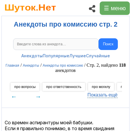
☰ меню
Анекдоты про комиссию стр. 2
Поиск
Поиск анекдотов
Анекдоты
Популярные
Лучшие
Случайные
/
/
/ Стр. 2, найдено
118
Главная
Анекдоты
Анекдоты про комиссию
анекдотов
про вопросы
про ответственность
про могилу
про р
←
→
Показать ещё
Со времен аспирантуры моей бабушки.
Если я правильно понимаю, в то время свидания