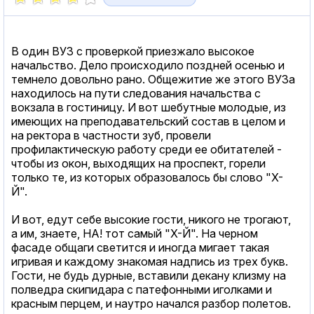
В один ВУЗ с проверкой приезжало высокое
начальство. Дело происходило поздней осенью и
темнело довольно рано. Общежитие же этого ВУЗа
находилось на пути следования начальства с
вокзала в гостиницу. И вот шебутные молодые, из
имеющих на преподавательский состав в целом и
на ректора в частности зуб, провели
профилактическую работу среди ее обитателей -
чтобы из окон, выходящих на проспект, горели
только те, из которых образовалось бы слово "Х-
Й".
И вот, едут себе высокие гости, никого не трогают,
а им, знаете, НА! тот самый "X-Й". На черном
фасаде общаги светится и иногда мигает такая
игривая и каждому знакомая надпись из трех букв.
Гости, не будь дурные, вставили декану клизму на
полведра скипидара с патефонными иголками и
красным перцем, и наутро начался разбор полетов.