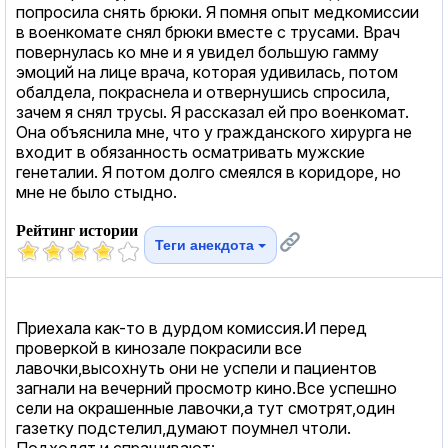
попросила снять брюки. Я помня опыт медкомиссии
в военкомате снял брюки вместе с трусами. Врач
повернулась ко мне и я увидел большую гамму
эмоций на лице врача, которая удивилась, потом
обалдела, покраснела и отвернушись спросила,
зачем я снял трусы. Я рассказал ей про военкомат.
Она объяснила мне, что у гражданского хирурга не
входит в обязанность осматривать мужские
генеталии. Я потом долго смеялся в коридоре, но
мне не было стыдно.
Рейтинг истории
Теги анекдота
Приехала как-то в дурдом комиссия.И перед
проверкой в кинозале покрасили все
лавочки,высохнуть они не успели и пациентов
загнали на вечерний просмотр кино.Все успешно
сели на окрашенные лавочки,а тут смотрят,один
газетку подстелил,думают поумнел чтоли.
Подходят и спрашивают: