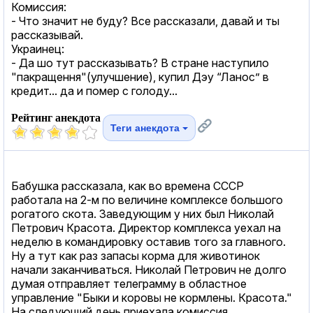
Комиссия:
- Что значит не буду? Все рассказали, давай и ты
рассказывай.
Украинец:
- Да шо тут рассказывать? В стране наступило
"пакращення"(улучшение), купил Дэу “Ланос” в
кредит... да и помер с голоду...
Рейтинг анекдота
Теги анекдота
Бабушка рассказала, как во времена СССР
работала на 2-м по величине комплексе большого
рогатого скота. Заведующим у них был Николай
Петрович Красота. Директор комплекса уехал на
неделю в командировку оставив того за главного.
Ну а тут как раз запасы корма для животинок
начали заканчиваться. Николай Петрович не долго
думая отправляет телеграмму в областное
управление "Быки и коровы не кормлены. Красота."
На следующий день приехала комиссия,