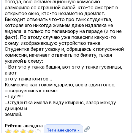
погода, всю экзаменационную комиссию
разморило со страшной силой, кто-то смотрит в
открытое окно, кто-то незаметно дремлет.
Выходит отвечать что-то про танк студентка,
которая его никогда живьем даже издалека не
видела, а только по телевизору на параде (и то не
факт). По этому случаю уже повесили какую-то
схему, изображающую устройство танка.
Студентка берет указку и, обращаясь к полусонной
комиссии, начинает отвечать по билету, тыкая
указкой в схему:
- Вот это у танка башня, вот это у танка гусеницы,
а вот
это у танка клитор...
Комиссию как током ударило, все в один голос,
повернувшись к схеме:
- Где?!!!
...Студентка имела в виду клиренс, зазор между
днищем и
землей.
Рейтинг анекдота
Теги анекдота