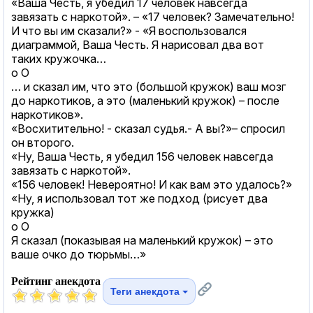
«Ваша Честь, я убедил 17 человек навсегда
завязать с наркотой». – «17 человек? Замечательно!
И что вы им сказали?» - «Я воспользовался
диаграммой, Ваша Честь. Я нарисовал два вот
таких кружочка…
o O
… и сказал им, что это (большой кружок) ваш мозг
до наркотиков, а это (маленький кружок) – после
наркотиков».
«Восхитительно! - сказал судья.- А вы?»– спросил
он второго.
«Ну, Ваша Честь, я убедил 156 человек навсегда
завязать с наркотой».
«156 человек! Невероятно! И как вам это удалось?»
«Ну, я использовал тот же подход (рисует два
кружка)
o O
Я сказал (показывая на маленький кружок) – это
ваше очко до тюрьмы…»
Рейтинг анекдота
Теги анекдота