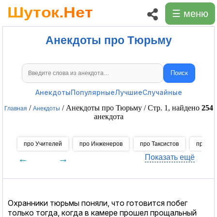
☰ меню
Анекдоты про Тюрьму
Поиск
Поиск анекдотов
Анекдоты
Популярные
Лучшие
Случайные
/
/ Анекдоты про Тюрьму / Стр. 1, найдено
254
Главная
Анекдоты
анекдота
про Учителей
про Инженеров
про Таксистов
про Мо
←
→
Показать ещё
Охранники тюрьмы поняли, что готовится побег
только тогда, когда в камере прошел прощальный