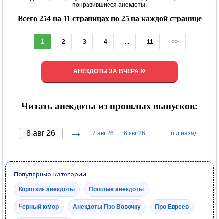
понравившиеся анекдоты.
Всего 254 на 11 страницах по 25 на каждой странице
1
2
3
4
...
11
>>
АНЕКДОТЫ ЗА ВЧЕРА
Читать анекдоты из прошлых выпусков:
→
···
7 авг 26
6 авг 26
год назад
Популярные категории:
Короткие анекдоты
Пошлые анекдоты
Черный юмор
Анекдоты Про Вовочку
Про Евреев