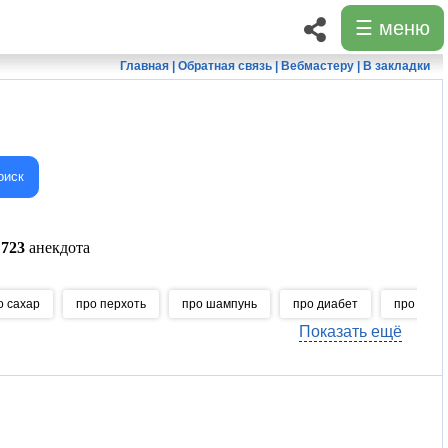
☰ меню
Главная
|
Обратная связь
|
Вебмастеру
|
В закладки
оиск
о
723
анекдота
о сахар
про перхоть
про шампунь
про диабет
про вокз
Показать ещё