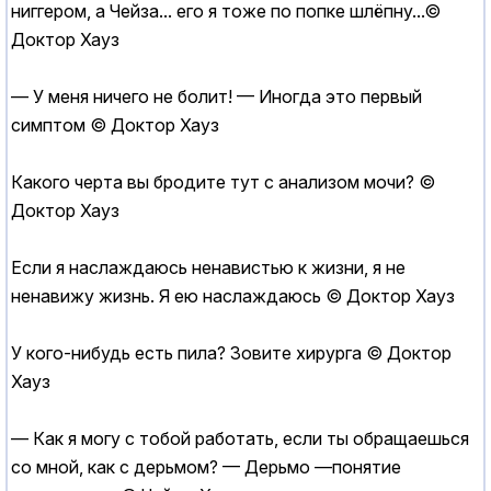
ниггером, а Чейза... его я тоже по попке шлёпну...©
Доктор Хауз
— У меня ничего не болит! — Иногда это первый
симптом © Доктор Хауз
Какого черта вы бродите тут с анализом мочи? ©
Доктор Хауз
Если я наслаждаюсь ненавистью к жизни, я не
ненавижу жизнь. Я ею наслаждаюсь © Доктор Хауз
У кого-нибудь есть пила? Зовите хирурга © Доктор
Хауз
— Как я могу с тобой работать, если ты обращаешься
со мной, как с дерьмом? — Дерьмо —понятие