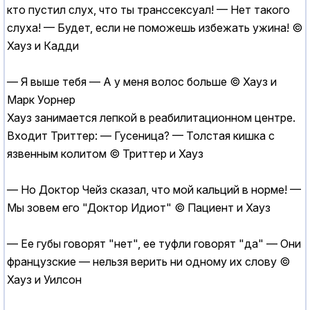
кто пустил слух, что ты трансcекcуал! — Нет такого
слуха! — Будет, если не поможешь избежать ужина! ©
Хауз и Кадди
— Я выше тебя — А у меня волос больше © Хауз и
Марк Уорнер
Хауз занимается лепкой в реабилитационном центре.
Входит Триттер: — Гусеница? — Толстая кишка с
язвенным колитом © Триттер и Хауз
— Но Доктор Чейз сказал, что мой кальций в норме! —
Мы зовем его "Доктор Идиот" © Пациент и Хауз
— Ее губы говорят "нет", ее туфли говорят "да" — Они
французские — нельзя верить ни одному их слову ©
Хауз и Уилсон