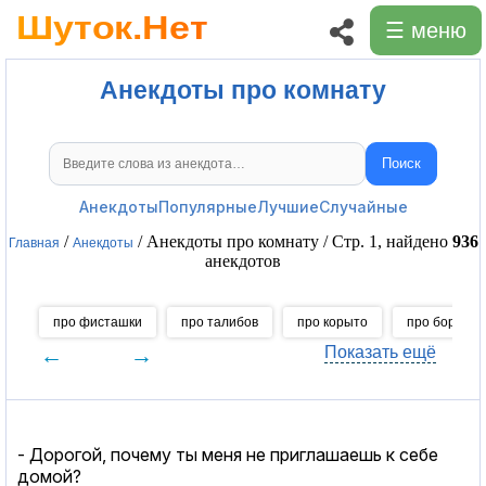
☰ меню
Анекдоты про комнату
Поиск
Поиск анекдотов
Анекдоты
Популярные
Лучшие
Случайные
/
/ Анекдоты про комнату / Стр. 1, найдено
936
Главная
Анекдоты
анекдотов
про фисташки
про талибов
про корыто
про бородав
←
→
Показать ещё
- Дорогой, почему ты меня не приглашаешь к себе
домой?