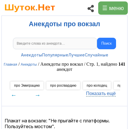
☰ меню
Анекдоты про вокзал
Поиск
Поиск анекдотов
Анекдоты
Популярные
Лучшие
Случайные
/
/ Анекдоты про вокзал / Стр. 1, найдено
141
Главная
Анекдоты
анекдот
про Эмиграцию
про росгвардию
про колодец
про ма
←
→
Показать ещё
Плакат на вокзале: "Не прыгайте с платформы.
Пользуйтесь мостом".