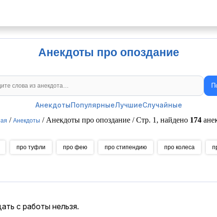
Анекдоты про опоздание
П
Поиск анекдотов
Анекдоты
Популярные
Лучшие
Случайные
/
/ Анекдоты про опоздание / Стр. 1, найдено
174
анек
ная
Анекдоты
про туфли
про фею
про стипендию
про колеса
п
ать с работы нельзя.