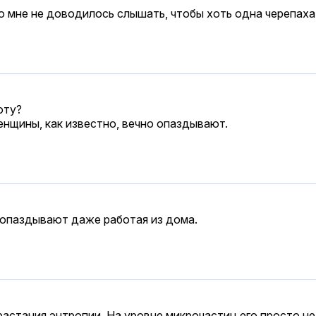
о мне не доводилось слышать, чтобы хоть одна черепаха
оту?
енщины, как известно, вечно опаздывают.
 опаздывают даже работая из дома.
астания энтропии. На уровне микрочастиц его просто не