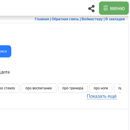
☰ меню
Главная
|
Обратная связь
|
Вебмастеру
|
В закладки
оиск
дота
ро стекло
про воспитание
про тренера
про ноги
про гр
Показать ещё