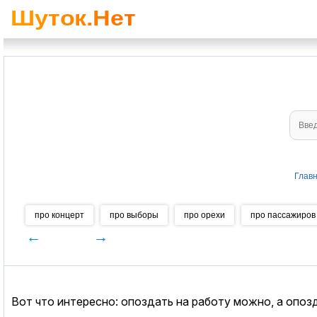
Глав
про концерт
про выборы
про орехи
про пассажиров
←
→
Вот что интересно: опоздать на работу можно, а опозд