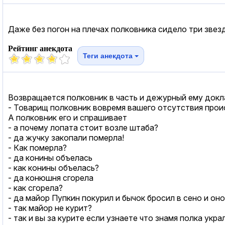
Даже без погон на плечах полковника сидело три звезд
Рейтинг анекдота
Теги анекдота
Возвращается полковник в часть и дежурный ему док
- Товарищ полковник вовремя вашего отсутствия прои
А полковник его и спрашивает
- а почему лопата стоит возле штаба?
- да жучку закопали померла!
- Как померла?
- да конины объелась
- как конины объелась?
- да конюшня сгорела
- как сгорела?
- да майор Пупкин покурил и бычок бросил в сено и он
- так майор не курит?
- так и вы за курите если узнаете что знамя полка укра