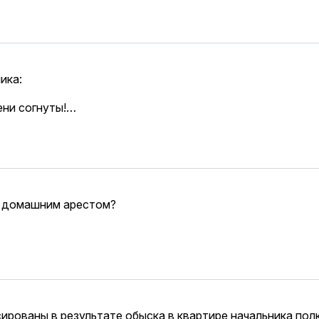
ика:
лени согнуты!…
од домашним арестом?
рованы в результате обыска в квартире начальника пол