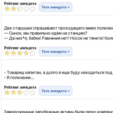
Рейтинг анекдота
Теги анекдота
Две старушки спрашивают проходящего мимо полковн
— Сынок, мы правильно идём на станцию?
— Да них*я, бабки! Равнения нет! Носок не тянете! Ко
Рейтинг анекдота
Теги анекдота
- Товарищ капитан, а долго я еще буду находиться п
- Я полковник...
Рейтинг анекдота
Теги анекдота
Замороженные зарубежные активы были легко компенси