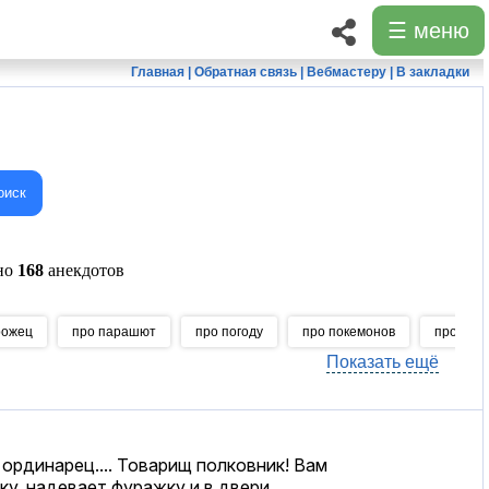
☰ меню
Главная
|
Обратная связь
|
Вебмастеру
|
В закладки
оиск
ено
168
анекдотов
рожец
про парашют
про погоду
про покемонов
про подр
Показать ещё
ординарец.... Товарищ полковник! Вам
у, надевает фуражку и в двери.