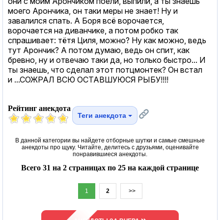
они с моим Арончиком поели, выпили, а ты знаешь
моего Арончика, он таки меры не знает! Ну и
завалился спать. А Боря всё ворочается,
ворочается на диванчике, а потом робко так
спрашивает: тётя Циля, можно? Ну как можно, ведь
тут Арончик? А потом думаю, ведь он спит, как
бревно, ну и отвечаю таки да, но только быстро... И
ты знаешь, что сделал этот потцмонтек? Он встал
и ...СОЖРАЛ ВСЮ ОСТАВШУЮСЯ РЫБУ!!!!
Рейтинг анекдота
Теги анекдота
В данной категории вы найдете отборные шутки и самые смешные
анекдоты про щуку. Читайте, делитесь с друзьями, оценивайте
понравившиеся анекдоты.
Всего 31 на 2 страницах по 25 на каждой странице
1
2
>>