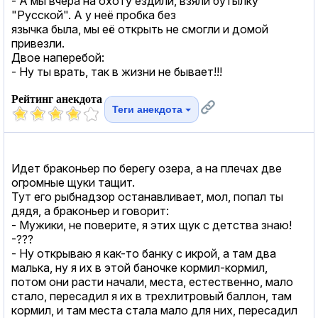
- А мы вчера на охоту ездили, взяли бутылку
"Русской". А у неё пробка без
язычка была, мы её открыть не смогли и домой
привезли.
Двое наперебой:
- Hу ты врать, так в жизни не бывает!!!
Рейтинг анекдота
Теги анекдота
Идет браконьер по берегу озера, а на плечах две
огромные щуки тащит.
Тут его рыбнадзор останавливает, мол, попал ты
дядя, а браконьер и говорит:
- Мужики, не поверите, я этих щук с детства знаю!
-???
- Ну открываю я как-то банку с икрой, а там два
малька, ну я их в этой баночке кормил-кормил,
потом они расти начали, места, естественно, мало
стало, пересадил я их в трехлитровый баллон, там
кормил, и там места стала мало для них, пересадил