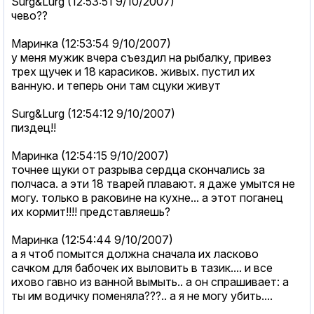
Surg&Lurg (12:53:51 9/10/2007)
чево??
Маринка (12:53:54 9/10/2007)
у меня мужик вчера съездил на рыбалку, привез
трех щучек и 18 карасиков. живых. пустил их
ванную. и теперь они там сцуки живут
Surg&Lurg (12:54:12 9/10/2007)
пиздец!!
Маринка (12:54:15 9/10/2007)
точнее щуки от разрыва сердца скончались за
полчаса. а эти 18 тварей плавают. я даже умытся не
могу. только в раковине на кухне... а этот поганец
их кормит!!!! представляешь?
Маринка (12:54:44 9/10/2007)
а я чтоб помытся должна сначала их ласково
сачком для бабочек их выловить в тазик.... и все
ихово гавно из ванной вымыть.. а он спрашивает: а
ты им водичку поменяла???.. а я не могу убить....