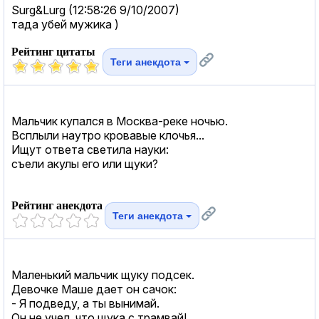
Surg&Lurg (12:58:26 9/10/2007)
тада убей мужика )
Рейтинг цитаты
Теги анекдота
Мальчик купался в Москва-реке ночью.
Всплыли наутро кровавые клочья...
Ищут ответа светила науки:
cъели акулы его или щуки?
Рейтинг анекдота
Теги анекдота
Маленький мальчик щуку подсек.
Девочке Маше дает он сачок:
- Я подведу, а ты вынимай.
Он не учел, что щука с трамвай!