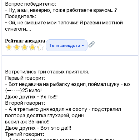
Вопрос победителю:
- Ну, а вы, наверно, тоже работаете врачом...?
Победитель:
- Ой, не смешите мои тапочки! Я раввин местной
синагоги....
Рейтинг анекдота
Теги анекдота
Встретились три старых приятеля.
Первый говорит:
- Вот недавича на рыбалку ездил, поймал щуку - во
{------}25 кило!
Двое других - Ух ты!!!
Второй говорит:
- А я третьего дня ездил на охоту - подстрелил
полтора десятка глухарей, один
весил аж 35 кило!!
Двое других - Вот это да!!!
Третий говорит: