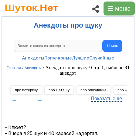
☰ меню
Анекдоты про щуку
Поиск
Поиск анекдотов
Анекдоты
Популярные
Лучшие
Случайные
/
/ Анекдоты про щуку / Стр. 1, найдено
31
Главная
Анекдоты
анекдот
про истерику
про Наташу
про опоздание
про конце
←
→
Показать ещё
- Клюет?
- Вчера я 25 щук и 40 карасей надергал.