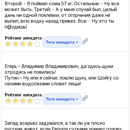
Второй: - Я поймал сома 57 кг. Остальные: - Ну все
может быть. Третий: - А у меня случай был, целый
день ни одной поклевки, от огорчения даже не
выпил, всю водку назад привез. Все: - Ну это ты
п@здишь!
Рейтинг анекдота
Теги анекдота
Егерь – Владимир Владимирович, да здесь щуки
отродясь не ловились!
Путин – Ну или я сейчас ловлю щуку, или Шойгу со
своими водолазами словит леща!
Рейтинг анекдота
Теги анекдота
Запад всерьёз задумался, а так ли уж плохо
русские живут, если Европа сутками ломает голову