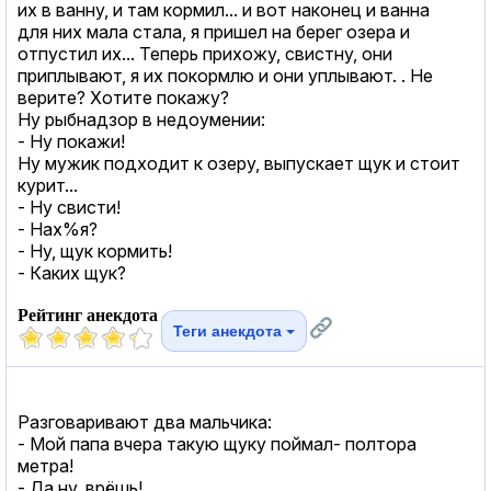
их в ванну, и там кормил... и вот наконец и ванна
для них мала стала, я пришел на берег озера и
отпустил их... Теперь прихожу, свистну, они
приплывают, я их покормлю и они уплывают. . Не
верите? Хотите покажу?
Ну рыбнадзор в недоумении:
- Ну покажи!
Ну мужик подходит к озеру, выпускает щук и стоит
курит...
- Ну свисти!
- Нах%я?
- Ну, щук кормить!
- Каких щук?
Рейтинг анекдота
Теги анекдота
Разговаривают два мальчика:
- Мой папа вчера такую щуку поймал- полтора
метра!
- Да ну, врёшь!