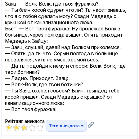
Заяц: — Волк-Волк, где твоя фуражка?
— Ты блин косой сдурел что ли? Ты нафиг знаешь,
что я с тобой сделать могу? Сзади Медведь с
крышкой от канализационного люка.
Бьёт: — Вот твоя фуражка! Ну пролежал Волк в
больнице, через полгода вышел. Опять приходит
Медведь к Зайцу:
— Заяц, слушай, давай над Волком приколемся.
— Опять, да ты что. Серый полгода в больнице
провалялся, чуть не умер, хромой весь.
— Да ты подойди к нему и спроси: Волк-Волк, где
твои ботинки?
— Ладно. Приходят. Заяц:
— Волк-Волк, где твои ботинки?
— Ты Заяц охерел совсем? Блин, трындец тебе
косой пришёл. Сзади Медведь с крышкой от
канализационного люка:
— Вот твоя фуражка!
Рейтинг анекдота
Теги анекдота