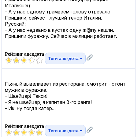
Итальянец:
- А у нас одному трамваем голову отрезало.
Пришили, сейчас - лучший тенор Италии.
Русский:
- А у нас недавно в кустах одну ж@пу нашли.
Пришили фуражку. Сейчас в милиции работает.
Рейтинг анекдота
Теги анекдота
Пьяный вываливает из ресторана, смотрит - стоит
мужик в фуражке.
- Швейцар! Такси!
- Я не швейцар, я капитан 3-го ранга!
- Ик, ну тогда катер...
Рейтинг анекдота
Теги анекдота