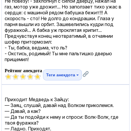
Не повезу! - захлопнул с силой дверцу, нажал на
газ, мотор уже дрожит... Но заползает тихо ужас в
сердце: с машиной рядом бабушка бежит!!! А
скорость - сто! Не долго до кондрашки. Глаза у
парня вышли из орбит. Зашевелились кудри под
фуражкой... А бабка уж проклятая хрипит...
Предчувствуя конец неотвратимый, в отчаянии
шофер притормозил:
- Ты, бабка, ведьма, что ль?
- Окстись, родимый! Ты мне пальтишко дверью
прищемил!
Рейтинг анекдота
Теги анекдота
Приходит Медведь к Зайцу:
— Заяц, слушай, давай над Волком приколемся.
— Давай, а как?
— Да ты подойди к нему и спроси: Волк-Волк, где
твоя фуражка?
— Ладно. Приходят.