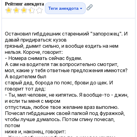
Рейтинг анекдота
Теги анекдота
Остановил гибддешник старенький "запорожец". И
давай придираться: кузов
грязный, дымит сильно, и вообще ездить на нем
нельзя. Короче, говорит:
- Номера снимать сейчас будем.
А сам на водителя так вопросительно смотрит,
мол, какие у тебя ответные предложения имеются?
А водителем был
старый дед, борода по пояс, брови до щек. И
говорит тот дед:
- Ты, мил человек, не кипятись. Я вообще-то - джин,
и если ты меня с миром
отпустишь, любое твое желание враз выполню.
Почесал гибддешник своей палкой под фуражкой,
чтобы лучше думалось. Потом спину почесал,
потом
ниже и, наконец, говорит: