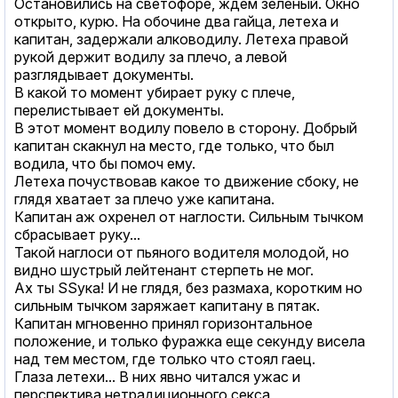
Остановились на светофоре, ждем зеленый. Окно
открыто, курю. На обочине два гайца, летеха и
капитан, задержали алководилу. Летеха правой
рукой держит водилу за плечо, а левой
разглядывает документы.
В какой то момент убирает руку с плече,
перелистывает ей документы.
В этот момент водилу повело в сторону. Добрый
капитан скакнул на место, где только, что был
водила, что бы помоч ему.
Летеха почуствовав какое то движение сбоку, не
глядя хватает за плечо уже капитана.
Капитан аж охренел от наглости. Сильным тычком
сбрасывает руку...
Такой наглоси от пьяного водителя молодой, но
видно шустрый лейтенант стерпеть не мог.
Ах ты SSука! И не глядя, без размаха, коротким но
сильным тычком заряжает капитану в пятак.
Капитан мгновенно принял горизонтальное
положение, и только фуражка еще секунду висела
над тем местом, где только что стоял гаец.
Глаза летехи... В них явно читался ужас и
перспектива нетрадиционного cекcа