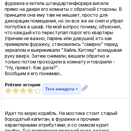
фуражка и китель штандартенфюрера висела
прямо на двери его комнаты с обратной стороны. В
принципе она ему там не мешает, просто для
декорации помещения, но он все же ее снял и убрал
поглубже в шкаф. На мой вопрос почему, объяснил,
что каждый кто переступал порог его квартиры
(причем не важно, парень или девушка) кто как
примеряли фуражку, становились "смирно" перед
зеркалом и выкрикивали "Хайль Хитлер" вскидывая
руку вверх. Затем снимали, вешали обратно и
только потом проходили в комнату и говорили -
"Ну, привет. Как дела?".
Вообщем я его понимаю..
Рейтинг истории
Теги анекдота
Идет по морю корабль. На мостике стоит старый
бородатый капитан, в фуражке и прочими
характерными атрибутами, и со смаком курит
трубку. Тут появляется молодой юнга, встает