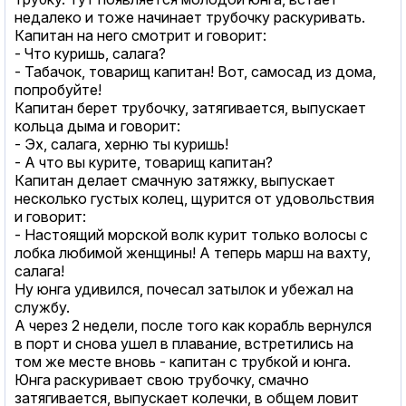
недалеко и тоже начинает трубочку раскуривать.
Капитан на него смотрит и говорит:
- Что куришь, салага?
- Табачок, товарищ капитан! Вот, самосад из дома,
попробуйте!
Капитан берет трубочку, затягивается, выпускает
кольца дыма и говорит:
- Эх, салага, херню ты куришь!
- А что вы курите, товарищ капитан?
Капитан делает смачную затяжку, выпускает
несколько густых колец, щурится от удовольствия
и говорит:
- Настоящий морской волк курит только волосы с
лобка любимой женщины! А теперь марш на вахту,
салага!
Ну юнга удивился, почесал затылок и убежал на
службу.
А через 2 недели, после того как корабль вернулся
в порт и снова ушел в плавание, встретились на
том же месте вновь - капитан с трубкой и юнга.
Юнга раскуривает свою трубочку, смачно
затягивается, выпускает колечки, в общем ловит