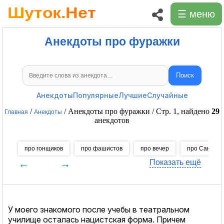
☰ меню
Анекдоты про фуражки
Поиск
Поиск анекдотов
Анекдоты
Популярные
Лучшие
Случайные
/
/ Анекдоты про фуражки / Стр. 1, найдено
29
Главная
Анекдоты
анекдотов
про гонщиков
про фашистов
про вечер
про Саню
←
→
Показать ещё
У моего знакомого после учебы в театральном
училище осталась нацистская форма. Причем