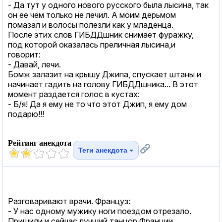
- Да тут у одного нового русского была лысина, так
он ее чем только не лечил. А моим дерьмом
помазал и волосы полезли как у младенца.
После этих слов ГИБДДшник снимает фуражку,
под которой оказалась преличная лысина,и
говорит:
- Давай, лечи.
Бомж залазит на крышу Джипа, спускает штаны и
начинает гадить на голову ГИБДДшника... В этот
момент раздается голос в кустах:
- Б/я! Да я ему не то что этот Джип, я ему дом
подарю!!!
Рейтинг анекдота
Теги анекдота
Разговаривают врачи. Француз:
- У нас одному мужику ноги поездом отрезало.
Пришили и сейчас лучший танцор Франции.