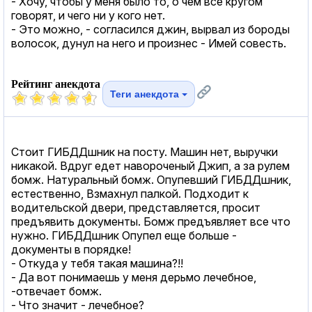
- Хочу, чтобы у меня было то, о чем все кругом
говорят, и чего ни у кого нет.
- Это можно, - согласился джин, вырвал из бороды
волосок, дунул на него и произнес - Имей совесть.
Рейтинг анекдота
Теги анекдота
Стоит ГИБДДшник на посту. Машин нет, выручки
никакой. Вдруг едет навороченый Джип, а за рулем
бомж. Натуральный бомж. Опупевший ГИБДДшник,
естественно, Взмахнул палкой. Подходит к
водительской двери, представляется, просит
предъявить документы. Бомж предъявляет все что
нужно. ГИБДДшник Опупел еще больше -
документы в порядке!
- Откуда у тебя такая машина?!!
- Да вот понимаешь у меня дерьмо лечебное,
-отвечает бомж.
- Что значит - лечебное?