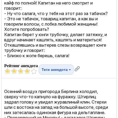
кайф по полной! Капитан на него смотрит и
говорит:
- Ну что салага, что у тебя на этот раз за табачок?
- Это не табачок, товарищ капитан, а как вы и
говорили волосы, с лобка любимой женщины!
Хотите попробовать?
Капитан берет у юнги трубочку, делает затяжку, и
вдруг начинает кашлять, кашлять и материться!
Откашлявшись и вытерев слезы возвращает юнге
трубочку и говорит:
- Близко к жопе берешь, салага!
Рейтинг анекдота
Теги анекдота
Осенний воздух пригорода Берлина холодил,
сверху что-то капнуло на фуражку. Штирлиц
задрал голову и увидел журавлиный клин. Стерхи
шли с востока на запад на большой высоте, среди
них затесалась одинокая фигура на дельтаплане.
- Проверяющий из Москвы! - догадался Штирлиц.