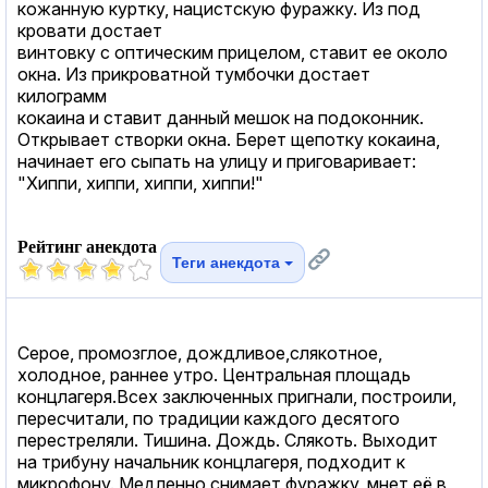
кожанную куртку, нацистскую фуражку. Из под
кровати достает
винтовку с оптическим прицелом, ставит ее около
окна. Из прикроватной тумбочки достает
килограмм
кокаина и ставит данный мешок на подоконник.
Открывает створки окна. Берет щепотку кокаина,
начинает его сыпать на улицу и приговаривает:
"Хиппи, хиппи, хиппи, хиппи!"
Рейтинг анекдота
Теги анекдота
Серое, промозглое, дождливое,слякотное,
холодное, раннее утро. Центральная площадь
концлагеря.Всех заключенных пригнали, построили,
пересчитали, по традиции каждого десятого
перестреляли. Тишина. Дождь. Слякоть. Выходит
на трибуну начальник концлагеря, подходит к
микрофону. Медленно снимает фуражку, мнет её в