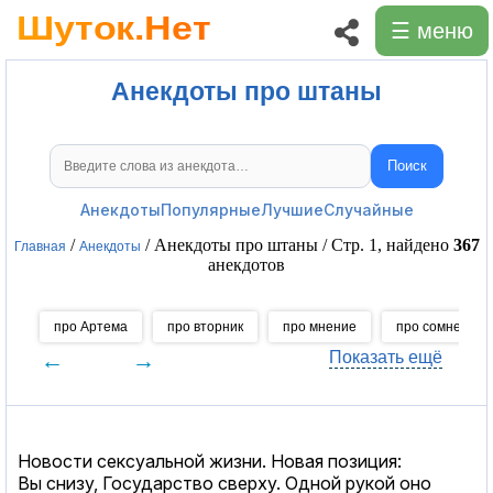
☰ меню
Анекдоты про штаны
Поиск
Поиск анекдотов
Анекдоты
Популярные
Лучшие
Случайные
/
/ Анекдоты про штаны / Стр. 1, найдено
367
Главная
Анекдоты
анекдотов
про Артема
про вторник
про мнение
про сомнения
←
→
Показать ещё
Новости сексуальной жизни. Новая позиция:
Вы снизу, Государство сверху. Одной рукой оно