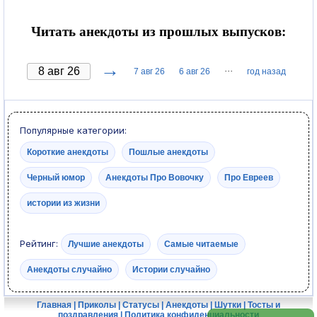
Читать анекдоты из прошлых выпусков:
→
···
7 авг 26
6 авг 26
год назад
Популярные категории:
Короткие анекдоты
Пошлые анекдоты
Черный юмор
Анекдоты Про Вовочку
Про Евреев
истории из жизни
Рейтинг:
Лучшие анекдоты
Самые читаемые
Анекдоты случайно
Истории случайно
Главная
|
Приколы
|
Статусы
|
Анекдоты
|
Шутки
|
Тосты и
поздравления
|
Политика конфиденциальности