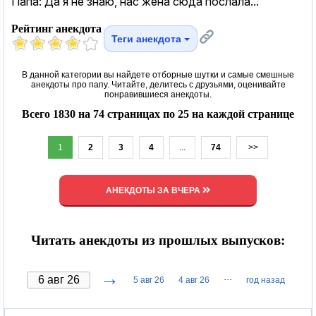
Папа: Да я не знаю, нас жена сюда послала...
Рейтинг анекдота
Теги анекдота
В данной категории вы найдете отборные шутки и самые смешные
анекдоты про папу. Читайте, делитесь с друзьями, оценивайте
понравившиеся анекдоты.
Всего 1830 на 74 страницах по 25 на каждой странице
1
2
3
4
...
74
>>
АНЕКДОТЫ ЗА ВЧЕРА
Читать анекдоты из прошлых выпусков:
→
···
5 авг 26
4 авг 26
год назад