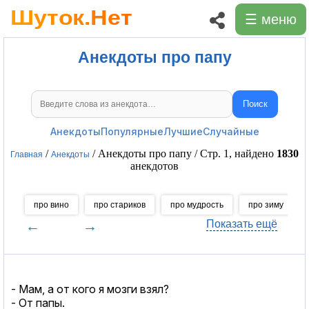
☰ меню
Анекдоты про папу
Поиск
Поиск анекдотов
Анекдоты
Популярные
Лучшие
Случайные
/
/ Анекдоты про папу / Стр. 1, найдено
1830
Главная
Анекдоты
анекдотов
про вино
про стариков
про мудрость
про зиму
←
→
Показать ещё
- Мам, а от кого я мозги взял?
- От папы.