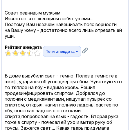
Совет ревнивым мужьям:
Известно, что женщины любят ушами...
Поэтому Вам незачем навешивать пояс верности
на Вашу жену - достаточно всего лишь отрезать ей
уши.
Рейтинг анекдота
Теги анекдота
В доме вырубили свет - темно. Полез в темноте в
шкаф, ударился об угол дверцы лбом. Чувствую что
то тёплое на лбу - видимо кровь. Решил
продезинфицировать спиртом. Добрался до
полочки с медикаментами, нащупал пузырёк со
спиртом, открыл, налил полную ладонь, растер по
лбу, понюхал ладонь с остатками
спирта,попробовал на язык - гадость. Вторая рука
тоже в спирту - почесал ей ухо и вытер руку об
трусы. Зажегся свет.... Какая тварь придумала