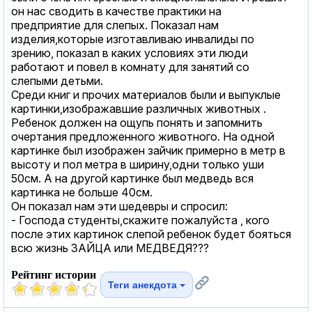
он нас сводить в качестве практики на
предприятие для слепых. Показал нам
изделия,которые изготавливаю инвалиды по
зрению, показал в каких условиях эти люди
работают и повел в комнату для занятий со
слепыми детьми.
Среди книг и прочих материалов были и выпуклые
картинки,изображавшие различных животных .
Ребенок должен на ощупь понять и запомнить
очертания предложенного животного. На одной
картинке был изображен зайчик примерно в метр в
высоту и пол метра в ширину,одни только уши
50см. А на другой картинке был медведь вся
картинка не больше 40см.
Он показал нам эти шедевры и спросил:
- Господа студенты,скажите пожалуйста , кого
после этих картинок слепой ребенок будет бояться
всю жизнь ЗАЙЦА или МЕДВЕДЯ???
Рейтинг истории
Теги анекдота