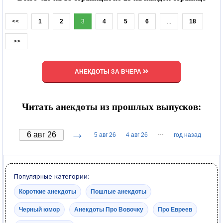
<<
1
2
3
4
5
6
...
18
>>
АНЕКДОТЫ ЗА ВЧЕРА
Читать анекдоты из прошлых выпусков:
→
···
5 авг 26
4 авг 26
год назад
Популярные категории:
Короткие анекдоты
Пошлые анекдоты
Черный юмор
Анекдоты Про Вовочку
Про Евреев