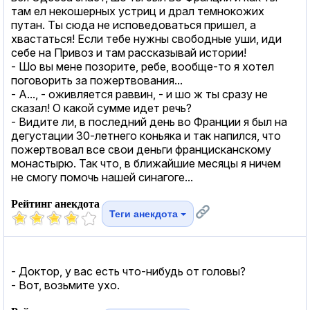
там ел некошерных устриц и драл темнокожих
пyтан. Ты сюда не исповедоваться пришел, а
хвастаться! Если тебе нужны свободные уши, иди
себе на Привоз и там рассказывай истории!
- Шо вы мене позорите, ребе, вообще-то я хотел
поговорить за пожертвования...
- А..., - оживляется раввин, - и шо ж ты сразу не
сказал! О какой сумме идет речь?
- Видите ли, в последний день во Франции я был на
дегустации 30-летнего коньяка и так напился, что
пожертвовал все свои деньги францисканскому
монастырю. Так что, в ближайшие месяцы я ничем
не смогу помочь нашей синагоге...
Рейтинг анекдота
Теги анекдота
- Доктор, у вас есть что-нибудь от головы?
- Вот, возьмите ухо.