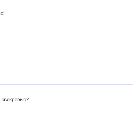
с!
я свекровью?