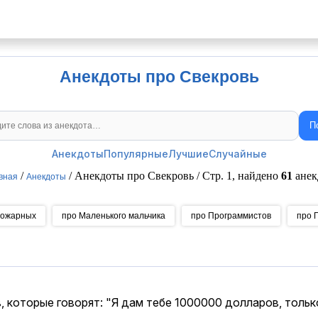
Анекдоты про Свекровь
П
Поиск анекдотов
Анекдоты
Популярные
Лучшие
Случайные
/
/ Анекдоты про Свекровь / Стр. 1, найдено
61
анек
вная
Анекдоты
Пожарных
про Маленького мальчика
про Программистов
про 
, которые говорят: "Я дам тебе 1000000 долларов, тольк