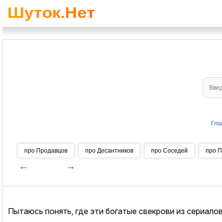
Гла
про Продавцов
про Десантников
про Соседей
про 
←
→
Пытаюсь понять, где эти богатые свекрови из сериалов