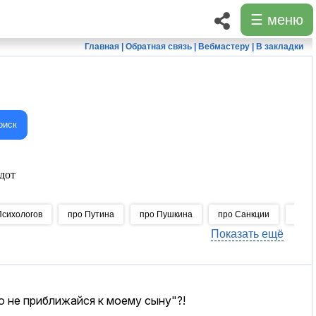
☰ меню
Главная
|
Обратная связь
|
Вебмастеру
|
В закладки
оиск
дот
Психологов
про Путина
про Пушкина
про Санкции
про 
Показать ещё
о не приближайся к моему сыну"?!