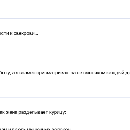
сти к свекрови...
оту, а я взамен присматриваю за ее сыночком каждый де
ак жена разделывает курицу:
авам и вдоль мышечных волокон.