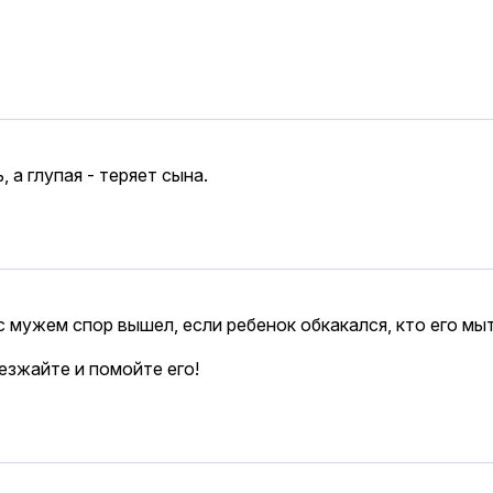
 а глупая - теряет сына.
 с мужем спор вышел, если ребенок обкакался, кто его м
иезжайте и помойте его!