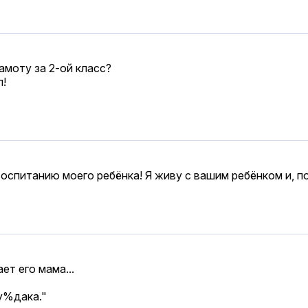
амоту за 2-ой класс?
л!
оспитанию моего ребёнка! Я живу с вашим ребёнком и, по
т его мама...
му%дака."