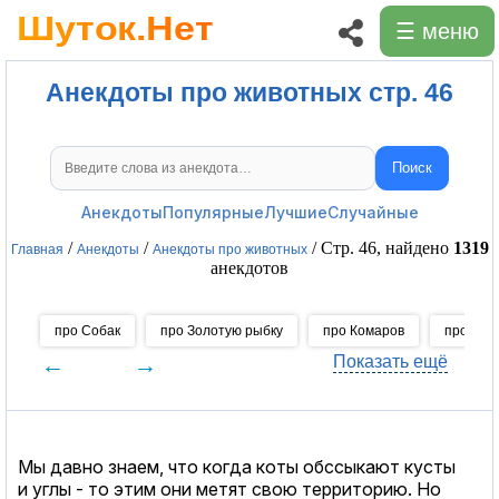
☰ меню
Анекдоты про животных стр. 46
Поиск
Поиск анекдотов
Анекдоты
Популярные
Лучшие
Случайные
/
/
/ Стр. 46, найдено
1319
Главная
Анекдоты
Анекдоты про животных
анекдотов
про Собак
про Золотую рыбку
про Комаров
про Коше
←
→
Показать ещё
Мы давно знаем, что когда коты обссыкают кусты
и углы - то этим они метят свою территорию. Но