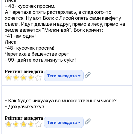
- 48- кусочек просим.
А Черепаха опять растерялась, а сладкого-то
хочется. Ну вот Волк с Лисой опять сами канфету
съели. Идут дальше и вдруг, прямо в лесу, прямо на
земле валяется "Милки-вэй". Волк кричит:
-41 -ем один!
Лиса:
-48- кусочек просим!
Черепаха в бешенстве орёт:
- 99- дайте хоть лизнуть суkи!
Рейтинг анекдота
Теги анекдота
- Как будет чихуахуа во множественном числе?
- Дохуачихуахуа.
Рейтинг анекдота
Теги анекдота