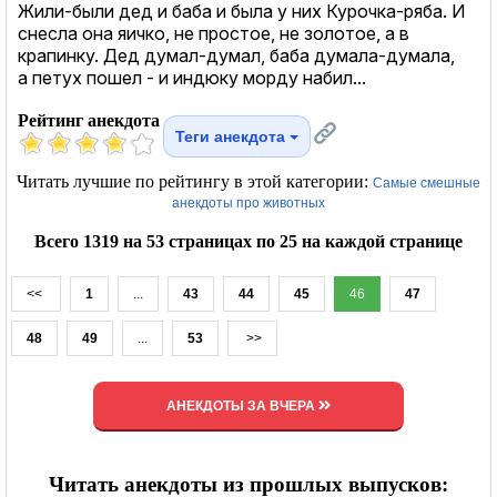
Жили-были дед и баба и была у них Курочка-ряба. И
снесла она яичко, не простое, не золотое, а в
крапинку. Дед думал-думал, баба думала-думала,
а петух пошел - и индюку морду набил...
Рейтинг анекдота
Теги анекдота
Читать лучшие по рейтингу в этой категории:
Самые смешные
анекдоты про животных
Всего 1319 на 53 страницах по 25 на каждой странице
<<
1
...
43
44
45
46
47
48
49
...
53
>>
АНЕКДОТЫ ЗА ВЧЕРА
Читать анекдоты из прошлых выпусков: