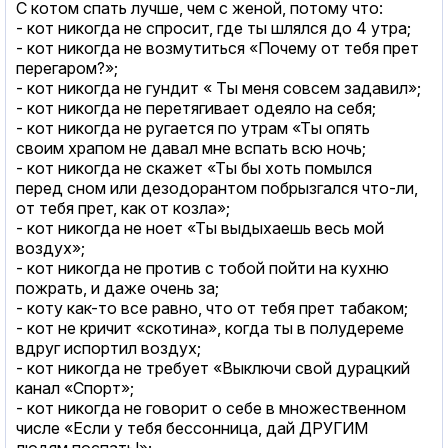
С котом спать лучше, чем с женой, потому что:
- кот никогда не спросит, где ты шлялся до 4 утра;
- кот никогда не возмутиться «Почему от тебя прет
перегаром?»;
- кот никогда не гундит « Ты меня совсем задавил»;
- кот никогда не перетягивает одеяло на себя;
- кот никогда не ругается по утрам «Ты опять
своим храпом не давал мне вспать всю ночь;
- кот никогда не скажет «Ты бы хоть помылся
перед сном или дезодорантом побрызгался что-ли,
от тебя прет, как от козла»;
- кот никогда не ноет «Ты выдыхаешь весь мой
воздух»;
- кот никогда не против с тобой пойти на кухню
пожрать, и даже очень за;
- коту как-то все равно, что от тебя прет табаком;
- кот не кричит «скотина», когда ты в полудереме
вдруг испортил воздух;
- кот никогда не требует «Выключи свой дурацкий
канал «Спорт»;
- кот никогда не говорит о себе в множественном
числе «Если у тебя бессонница, дай ДРУГИМ
людям поспать!»;