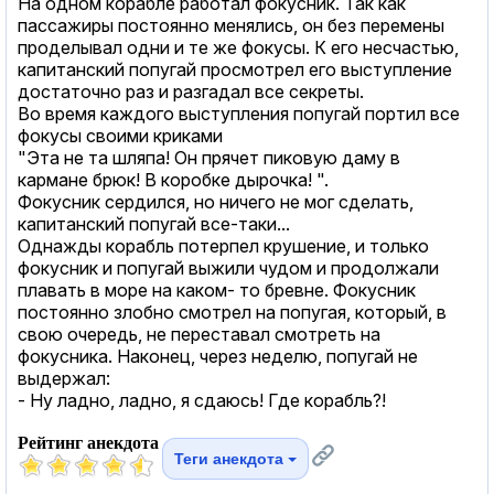
На одном корабле работал фокусник. Так как
пассажиры постоянно менялись, он без перемены
проделывал одни и те же фокусы. К его несчастью,
капитанский попугай просмотрел его выступление
достаточно раз и разгадал все секреты.
Во время каждого выступления попугай портил все
фокусы своими криками
"Эта не та шляпа! Он прячет пиковую даму в
кармане брюк! В коробке дырочка! ".
Фокусник сердился, но ничего не мог сделать,
капитанский попугай все-таки...
Однажды корабль потерпел крушение, и только
фокусник и попугай выжили чудом и продолжали
плавать в море на каком- то бревне. Фокусник
постоянно злобно смотрел на попугая, который, в
свою очередь, не переставал смотреть на
фокусника. Наконец, через неделю, попугай не
выдержал:
- Ну ладно, ладно, я сдаюсь! Где корабль?!
Рейтинг анекдота
Теги анекдота