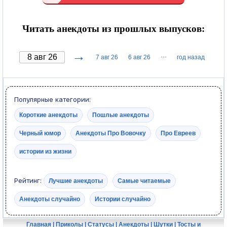
Читать анекдоты из прошлых выпусков:
→
···
7 авг 26
6 авг 26
год назад
Популярные категории:
Короткие анекдоты
Пошлые анекдоты
Черный юмор
Анекдоты Про Вовочку
Про Евреев
истории из жизни
Рейтинг:
Лучшие анекдоты
Самые читаемые
Анекдоты случайно
Истории случайно
Главная
|
Приколы
|
Статусы
|
Анекдоты
|
Шутки
|
Тосты и