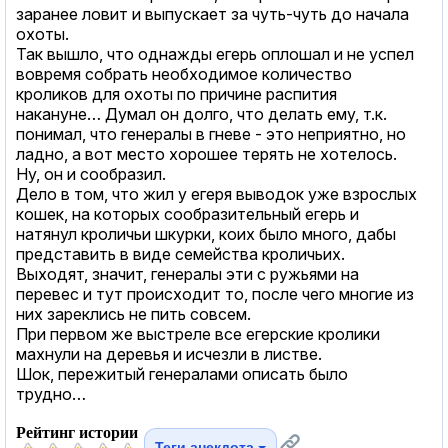
заранее ловит и выпускает за чуть-чуть до начала
охоты.
Так вышло, что однажды егерь оплошал и не успел
вовремя собрать необходимое количество
кроликов для охоты по причине распития
накануне… Думал он долго, что делать ему, т.к.
понимал, что генералы в гневе - это неприятно, но
ладно, а вот место хорошее терять не хотелось.
Ну, он и сообразил.
Дело в том, что жил у егеря выводок уже взрослых
кошек, на которых сообразительный егерь и
натянул кроличьи шкурки, коих было много, дабы
представить в виде семейства кроличьих.
Выходят, значит, генералы эти с ружьями на
перевес и тут происходит то, после чего многие из
них зареклись не пить совсем.
При первом же выстреле все егерские кролики
махнули на деревья и исчезли в листве.
Шок, пережитый генералами описать было
трудно…
Рейтинг истории
Теги анекдота