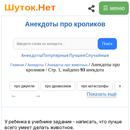
☰ меню
Анекдоты про кроликов
Поиск
Поиск анекдотов
Анекдоты
Популярные
Лучшие
Случайные
/
/
/ Анекдоты про
Главная
Анекдоты
Анекдоты про животных
кроликов / Стр. 1, найдено
93
анекдота
про джунгли
про дровосеков
про катастрофы
про п
←
→
Показать ещё
У ребенка в учебнике задание - написать, что лучше
всего умеет делать животное.