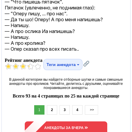
— "Что пишешь пятачок".
Пятачок (увлеченно, не поднимая глаз):
— "Оперу пишу, ... про нас".
— Да ты шо! Оперу! А про меня напишешь?
— Напишу.
— А про ослика Иа напишешь?
— Напишу.
— А про кролика?
— Опер сказал про всех писать..
Рейтинг анекдота
Теги анекдота
В данной категории вы найдете отборные шутки и самые смешные
анекдоты про кроликов. Читайте, делитесь с друзьями, оценивайте
понравившиеся анекдоты.
Всего 93 на 4 страницах по 25 на каждой странице
1
2
3
4
>>
АНЕКДОТЫ ЗА ВЧЕРА