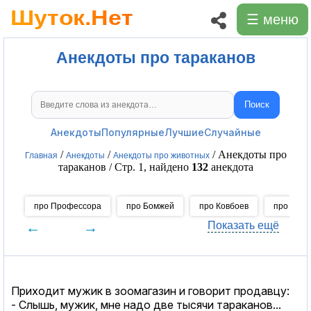
☰ меню
Анекдоты про тараканов
Поиск
Поиск анекдотов
Анекдоты
Популярные
Лучшие
Случайные
/
/
/ Анекдоты про
Главная
Анекдоты
Анекдоты про животных
тараканов / Стр. 1, найдено
132
анекдота
про Профессора
про Бомжей
про Ковбоев
про Чере
←
→
Показать ещё
Приходит мужик в зоомагазин и говорит продавцу:
- Слышь, мужик, мне надо две тысячи тараканов...