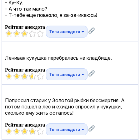
- Ку-Ку.
- А что так мало?
- Т-тебе еще повезло, я за-за-икаюсь!
Рейтинг анекдота
Теги анекдота
Ленивая кукушка перебралась на кладбище.
Рейтинг анекдота
Теги анекдота
Попросил старик у Золотой рыбки бессмертия. А
потом пошел в лес и ехидно спросил у кукушки,
сколько ему жить осталось!
Рейтинг анекдота
Теги анекдота