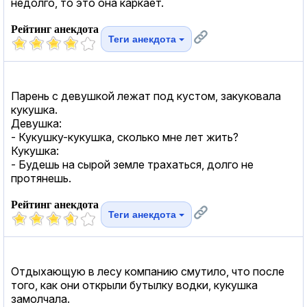
недолго, то это она каркает.
Рейтинг анекдота
Теги анекдота
Парень с девушкой лежат под кустом, закуковала
кукушка.
Девушка:
- Кукушку-кукушка, сколько мне лет жить?
Кукушка:
- Будешь на сырой земле трахаться, долго не
протянешь.
Рейтинг анекдота
Теги анекдота
Отдыхающую в лесу компанию смутило, что после
того, как они открыли бутылку водки, кукушка
замолчала.