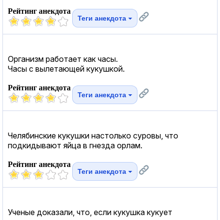
Рейтинг анекдота
Теги анекдота
Организм работает как часы.
Часы с вылетающей кукушкой.
Рейтинг анекдота
Теги анекдота
Челябинские кукушки настолько суровы, что
подкидывают яйца в гнезда орлам.
Рейтинг анекдота
Теги анекдота
Ученые доказали, что, если кукушка кукует