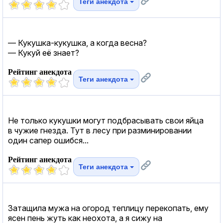
Теги анекдота
— Кукушка-кукушка, а когда весна?
— Кукуй её знает?
Рейтинг анекдота
Теги анекдота
Не только кукушки могут подбрасывать свои яйца
в чужие гнезда. Тут в лесу при разминировании
один сапер ошибся...
Рейтинг анекдота
Теги анекдота
Затащила мужа на огород теплицу перекопать, ему
ясен пень жуть как неохота, а я сижу на