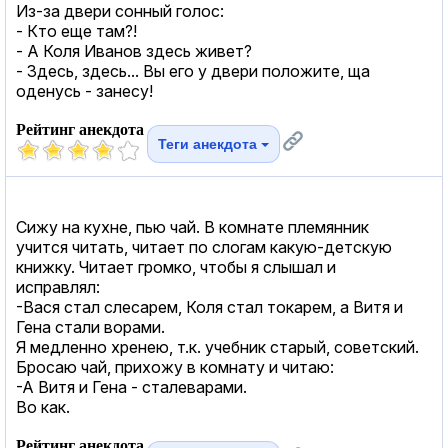
Из-за двери сонный голос:
- Кто еще там?!
- А Коля Иванов здесь живет?
- Здесь, здесь... Вы его у двери положите, ща
оденусь - занесу!
Рейтинг анекдота
Теги анекдота
Сижу на кухне, пью чай. В комнате племянник
учится читать, читает по слогам какую-детскую
книжку. Читает громко, чтобы я слышал и
исправлял:
-Вася стал слесарем, Коля стал токарем, а Витя и
Гена стали ворами.
Я медленно хренею, т.к. учебник старый, советский.
Бросаю чай, прихожу в комнату и читаю:
-А Витя и Гена - сталеварами.
Во как.
Рейтинг анекдота