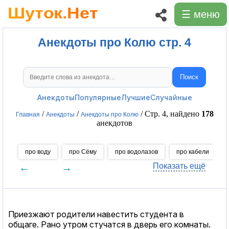
☰ меню
Анекдоты про Колю стр. 4
Поиск
Поиск анекдотов
Анекдоты
Популярные
Лучшие
Случайные
/
/
/ Стр. 4, найдено
178
Главная
Анекдоты
Анекдоты про Колю
анекдотов
про воду
про Сёму
про водолазов
про кабели
←
→
Показать ещё
Приезжают родители навестить студента в
общаге. Рано утром стучатся в дверь его комнаты.