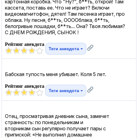
картонная коробка. Что "Ну?", б**ть, открой! Там
кассета, поставь ее. Что не играет? Включи
видеомагнитофон, дятел! Там песенка играет, про
облака. Ну песня, б**ть, ООООблака, б**ть,
белогривые лошадки, б**ть... Она? Твоя любимая?
С ДНЕМ РОЖДЕНИЯ, СЫНОК !
Рейтинг анекдота
Теги анекдота
Бабская тупость меня убивает. Коля 5 лет.
Рейтинг анекдота
Теги анекдота
Отец, просматривая дневник сына, замечет
странность: по понедельникам и
вторникам сын регулярно получает пары с
припиской: «Не выполнил домашнее