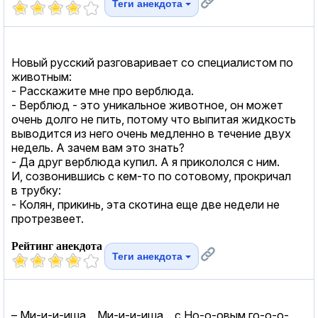
Теги анекдота
Новый русский разговаривает со специалистом по
животным:
- Расскажите мне про верблюда.
- Верблюд - это уникальное животное, он может
очень долго не пить, потому что выпитая жидкость
выводится из него очень медленно в течение двух
недель. А зачем вам это знать?
- Да друг верблюда купил. А я прикололся с ним.
И, созвонившись с кем-то по сотовому, прокричал
в трубку:
- Колян, прикинь, эта скотина еще две недели не
протрезвеет.
Рейтинг анекдота
Теги анекдота
– Ми-и-и-иша... Ми-и-и-иша... с Но-о-овым го-о-о-