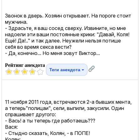
Звонок в дверь. Хозяин открывает. На пороге стоит
мужчина.
- Здрасьте, я ваш сосед сверху. Извините, но мне
надоели эти ваши постоянные крики: "Давай, Коля!
Ещё! Да!.." и так далее. Неужели нельзя потише
себя во время cекcа вести?
- Да, конечно... Но меня зовут Виктор...
Рейтинг анекдота
Теги анекдота
11 ноября 2011 года, встречаются 2-а бывших мента,
а теперь"полицаи", сели, выпили, закусили. Один
спрашивает другого:
- Вась! а ты теперь где работаешь???
Вася:
- Стыдно сказать, Колян, - в ПОПЕ!
Колян: