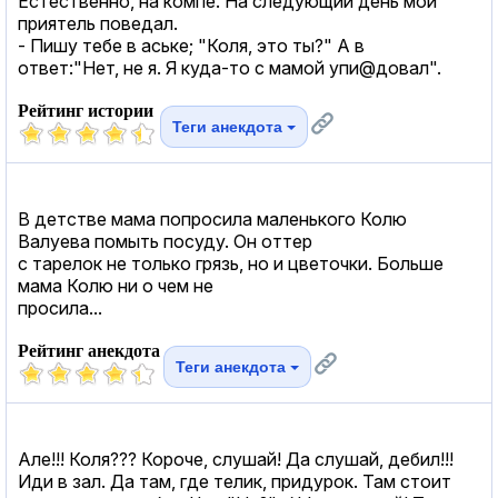
Естественно, на компе. На следующий день мой
приятель поведал.
- Пишу тебе в аське; "Коля, это ты?" А в
ответ:"Нет, не я. Я куда-то с мамой упи@довал".
Рейтинг истории
Теги анекдота
В детстве мама попросила маленького Колю
Валуева помыть посуду. Он оттер
с тарелок не только грязь, но и цветочки. Больше
мама Колю ни о чем не
просила...
Рейтинг анекдота
Теги анекдота
Але!!! Коля??? Короче, слушай! Да слушай, дебил!!!
Иди в зал. Да там, где телик, придурок. Там стоит