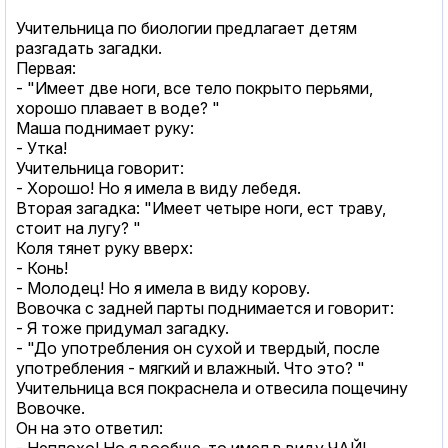
Учительница по биологии предлагает детям
разгадать загадки.
Первая:
- "Имеет две ноги, все тело покрыто перьями,
хорошо плавает в воде? "
Маша поднимает руку:
- Утка!
Учительница говорит:
- Хорошо! Но я имела в виду лебедя.
Вторая загадка: "Имеет четыре ноги, ест траву,
стоит на лугу? "
Коля тянет руку вверх:
- Конь!
- Молодец! Но я имела в виду корову.
Вовочка с задней парты поднимается и говорит:
- Я тоже придумал загадку.
- "До употребления он сухой и твердый, после
употребления - мягкий и влажный. Что это? "
Учительница вся покраснела и отвесила пощечину
Вовочке.
Он на это ответил:
- Неплохо! Но я вообще-то имел в виду ЧАЙ!