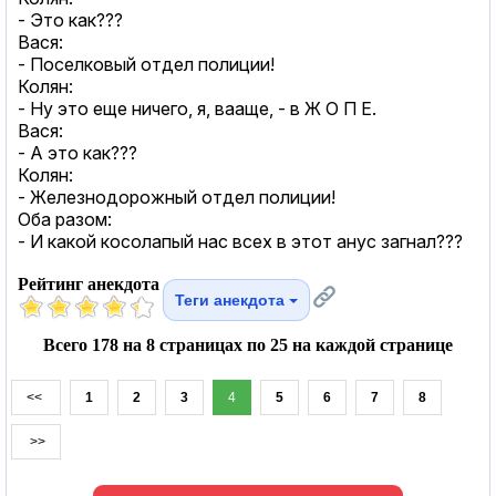
- Это как???
Вася:
- Поселковый отдел полиции!
Колян:
- Ну это еще ничего, я, вааще, - в Ж О П Е.
Вася:
- А это как???
Колян:
- Железнодорожный отдел полиции!
Оба разом:
- И какой косолапый нас всех в этот анус загнал???
Рейтинг анекдота
Теги анекдота
Всего 178 на 8 страницах по 25 на каждой странице
<<
1
2
3
4
5
6
7
8
>>