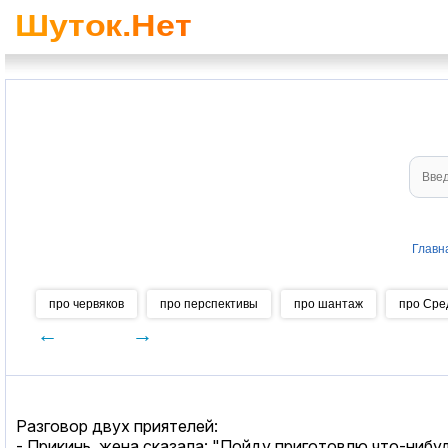
Главн
про червяков
про перспективы
про шантаж
про Сре
←
→
Разговор двух приятелей:
- Прикинь, жена сказала: "Пойду приготовлю что-нибуд