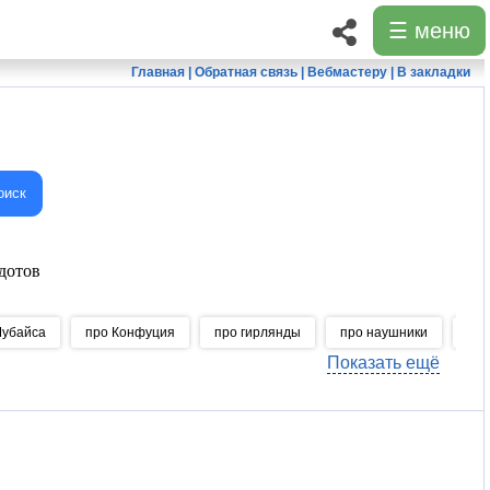
☰ меню
Главная
|
Обратная связь
|
Вебмастеру
|
В закладки
оиск
дотов
Чубайса
про Конфуция
про гирлянды
про наушники
про
Показать ещё