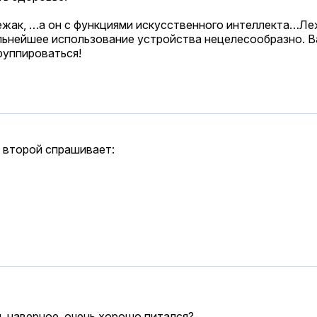
лежак, …а он с функциями искусственного интеллекта…Ле
альнейшее использование устройства нецелесообразно. В
руппироваться!
, второй спрашивает:
ы, наверное, очень хорошо питался?