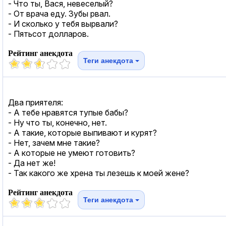
- Что ты, Вася, невеселый?
- От врача еду. Зубы рвал.
- И сколько у тебя вырвали?
- Пятьсот долларов.
Рейтинг анекдота
Теги анекдота
Два приятеля:
- А тебе нравятся тупые бабы?
- Ну что ты, конечно, нет.
- А такие, которые выпивают и курят?
- Нет, зачем мне такие?
- А которые не умеют готовить?
- Да нет же!
- Так какого же хрена ты лезешь к моей жене?
Рейтинг анекдота
Теги анекдота