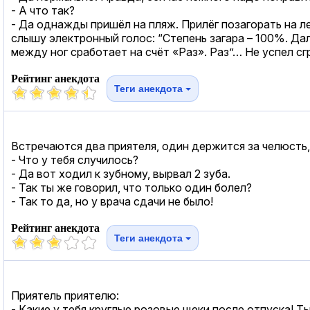
- А что так?
- Да однажды пришёл на пляж. Прилёг позагорать на 
слышу электронный голос: “Степень загара – 100%. Д
между ног сработает на счёт «Раз». Раз”… Не успел сг
Рейтинг анекдота
Теги анекдота
Встречаются два приятеля, один держится за челюсть
- Что у тебя случилось?
- Да вот ходил к зубному, вырвал 2 зуба.
- Так ты же говорил, что только один болел?
- Так то да, но у врача сдачи не было!
Рейтинг анекдота
Теги анекдота
Приятель приятелю:
- Какие у тебя круглые розовые щеки после отпуска! Т