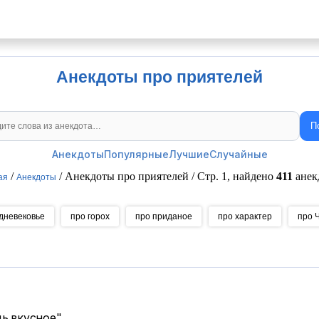
Анекдоты про приятелей
П
Поиск анекдотов
Анекдоты
Популярные
Лучшие
Случайные
/
/ Анекдоты про приятелей / Стр. 1, найдено
411
анек
ая
Анекдоты
дневековье
про горох
про приданое
про характер
про 
ь вкусное".