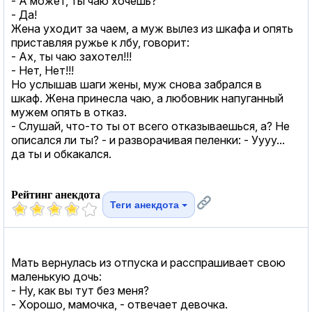
- A может, ты чаю хочешь?
- Да!
Жена уходит за чаем, а муж вылез из шкафа и опять
приставляя ружье к лбу, говорит:
- Ах, ты чаю захотел!!!
- Нет, Нет!!!
Но услышав шаги жены, муж снова забрался в
шкаф. Жена принесла чаю, а любовник напуганный
мужем опять в отказ.
- Слушай, что-то ты от всего отказываешься, а? Не
описался ли ты? - и разворачивая пеленки: - Уууу...
да ты и обкакался.
Рейтинг анекдота
Теги анекдота
Мать вернулась из отпуска и расспрашивает свою
маленькую дочь:
- Ну, как вы тут без меня?
- Хорошо, мамочка, - отвечает девочка.