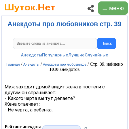
☰ меню
Анекдоты про любовников стр. 39
Поиск
Поиск анекдотов
Анекдоты
Популярные
Лучшие
Случайные
/
/
/ Стр. 39, найдено
Главная
Анекдоты
Анекдоты про любовников
1010
анекдотов
Муж заходит дрмой видит жена в постели с
другим он спрашивает:
- Какого черта вы тут делаете?
Жена отвечает:
- Не черта, а ребенка.
Рейтинг анекдота