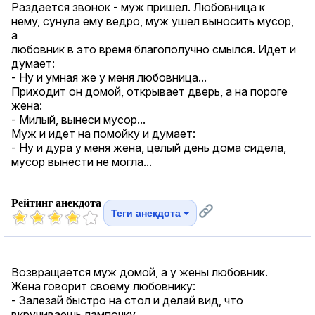
Раздается звонок - муж пришел. Любовница к
нему, сунула ему ведро, муж ушел выносить мусор,
а
любовник в это время благополучно смылся. Идет и
думает:
- Ну и умная же у меня любовница...
Приходит он домой, открывает дверь, а на пороге
жена:
- Милый, вынеси мусор...
Муж и идет на помойку и думает:
- Ну и дура у меня жена, целый день дома сидела,
мусор вынести не могла...
Рейтинг анекдота
Теги анекдота
Возвращается муж домой, а у жены любовник.
Жена говорит своему любовнику:
- Залезай быстро на стол и делай вид, что
вкручиваешь лампочку.