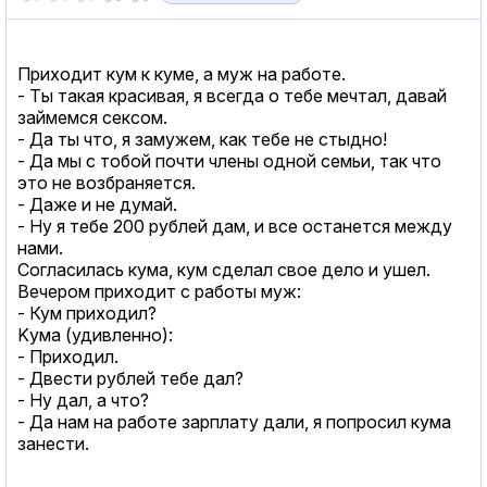
Приходит кум к куме, а муж на работе.
- Ты такая красивая, я всегда о тебе мечтал, давай
займемся cекcом.
- Да ты что, я замужем, как тебе не стыдно!
- Да мы с тобой почти члены одной семьи, так что
это не возбраняется.
- Даже и не думай.
- Ну я тебе 200 рублей дам, и все останется между
нами.
Согласилась кума, кум сделал свое дело и ушел.
Вечером приходит с работы муж:
- Кум приходил?
Kума (удивленно):
- Приходил.
- Двести рублей тебе дал?
- Ну дал, а что?
- Да нам на работе зарплату дали, я попросил кума
занести.