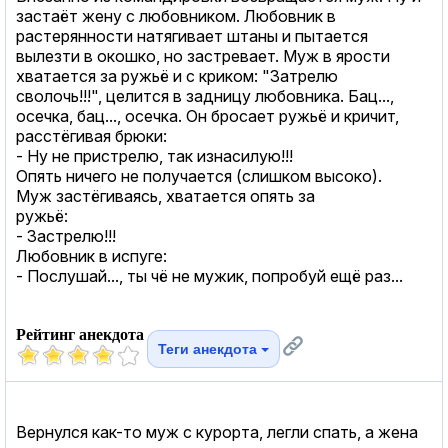
застаёт жену с любовником. Любовник в
растерянности натягивает штаны и пытается
вылезти в окошко, но застревает. Муж в ярости
хватается за ружьё и с криком: "Затрелю
сволочь!!!", целится в задницу любовника. Бац...,
осечка, бац..., осечка. Он бросает ружьё и кричит,
расстёгивая брюки:
- Ну не пристрелю, так изнасилую!!!
Опять ничего не получается (слишком высоко).
Муж застёгиваясь, хватается опять за
ружьё:
- Застрелю!!!
Любовник в испуге:
- Послушай..., ты чё не мужик, попробуй ещё раз...
Рейтинг анекдота
Теги анекдота
Вернулся как-то муж с курорта, легли спать, а жена