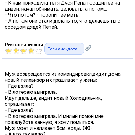
- К нам приходила тетя Дуся Папа посадил ее на
диван, начал обнимать, целовать, а потом...
- Что потом? - торопит ее мать.
- А потом они стали делать то, что делаешь ты с
соседом дядей Петей.
Рейтинг анекдота
Теги анекдота
Муж возвращается из командировки,видит дома
новый телевизор и спрашивает у жены:
- Где взяла?
- В лотерею выиграла.
Идут дальше, видит новый Холодильник,
спрашивает:
- Где взяла?
- В лотерею выиграла. И милый помой мне
пожалуйста ванную, я хочу помыться.
Муж моет и наливает 5см. воды. (Ж):
- А что так мало?