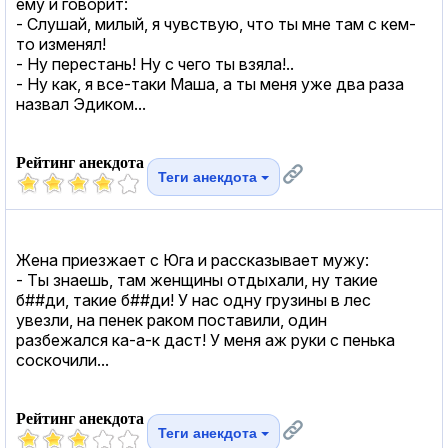
ему и говорит:
- Слушай, милый, я чувствую, что ты мне там с кем-
то изменял!
- Ну перестань! Ну с чего ты взяла!..
- Ну как, я все-таки Маша, а ты меня уже два раза
назвал Эдиком...
Рейтинг анекдота
Теги анекдота
Жена приезжает с Юга и рассказывает мужу:
- Ты знаешь, там женщины отдыхали, ну такие
б##ди, такие б##ди! У нас одну грузины в лес
увезли, на пенек раком поставили, один
разбежался ка-а-к даст! У меня аж руки с пенька
соскочили...
Рейтинг анекдота
Теги анекдота