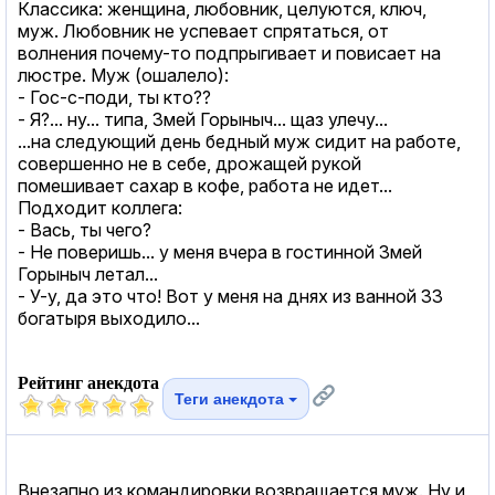
Классика: женщина, любовник, целуются, ключ,
муж. Любовник не успевает спрятаться, от
волнения почему-то подпрыгивает и повисает на
люстре. Муж (ошалело):
- Гос-с-поди, ты кто??
- Я?... ну... типа, Змей Горыныч... щаз улечу...
...на следующий день бедный муж сидит на работе,
совершенно не в себе, дрожащей рукой
помешивает сахар в кофе, работа не идет...
Подходит коллега:
- Вась, ты чего?
- Не поверишь... у меня вчера в гостинной Змей
Горыныч летал...
- У-у, да это что! Вот у меня на днях из ванной 33
богатыря выходило...
Рейтинг анекдота
Теги анекдота
Внезапно из командировки возвращается муж. Ну и