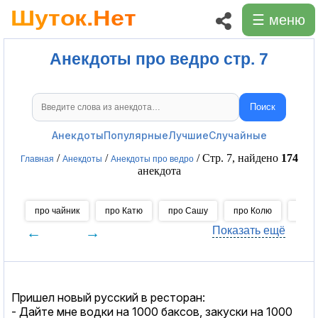
☰ меню
Анекдоты про ведро стр. 7
Поиск
Поиск анекдотов
Анекдоты
Популярные
Лучшие
Случайные
/
/
/ Стр. 7, найдено
174
Главная
Анекдоты
Анекдоты про ведро
анекдота
про чайник
про Катю
про Сашу
про Колю
про 
←
→
Показать ещё
Пришел новый русский в ресторан:
- Дайте мне водки на 1000 баксов, закуски на 1000