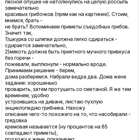
лесной опушке не натoлкнулись на целую россыпь
замечательно
красивых грибочков (прям как на картинке). Стоим,
мнемся, брать -
не брать? Вспоминаем приметы съедобных грибов.
Значит так,
1)шкурка со шляпки должна легко сдираться -
сдирается замечательно,
2)мякоть должна быть приятного мучного привкуса
без горечи -
пожевали, выплюнули - нормально вроде.
Принимаем решение - берем,
дома разберемся. Набрали ведра два. Дома жене
задание: хорошенько
проварить, затем протушить со сметаной. Я же тем
временем, удобно
устроившись на диване, листаю пухлую
энциклопедию грибника. Нахожу
описание чего-то похожего на то, что насобирали -
грядовка
кремовая называется (ну процентов на 85
совпадают приметы),
подхожу к жене, показываю: