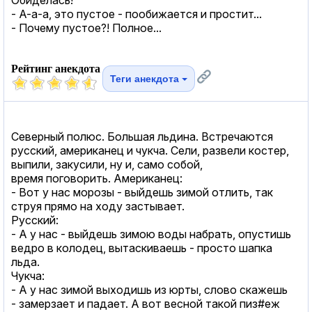
- А-а-а, это пустое - пообижается и простит...
- Почему пустое?! Полное...
Рейтинг анекдота
Теги анекдота
Северный полюс. Большая льдина. Встречаются
русский, американец и чукча. Сели, развели костер,
выпили, закусили, ну и, само собой,
время поговорить. Американец:
- Вот у нас морозы - выйдешь зимой отлить, так
струя прямо на ходу застывает.
Русский:
- А у нас - выйдешь зимою воды набрать, опустишь
ведро в колодец, вытаскиваешь - просто шапка
льда.
Чукча:
- А у нас зимой выходишь из юрты, слово скажешь
- замерзает и падает. А вот весной такой пиз#еж