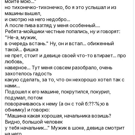
мойте мою..."
но тихонечко-тихонечко, бо я это услышал и из
машины вышел,
и смотрю на него недобро...
А после пива взгляд у меня особенный....
Ребята-мойщики честные попались, ну и говорят:
"Не-а, мужик,
в очередь встань." Ну, он и встал... обиженный
такой... фишка
не прет, стоит и девице своей что-то втирает... про
любовь,
наверное... Тут меня совсем разобрало, очень
захотелось гадость
какую сделать, за то, что он нехорошо хотел так с
нами...
Подошел к его машине, покрутился, покурил,
подумал, потом
поворачиваюсь к нему (а он с той б:??:%;ю в
обнимку) и говорю:
"Машина какая хорошая, начальника возишь?
Видно, большой человек
у тебя начальник..." Мужик в шоке, девица смотрит
на него