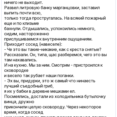
ничего не выходит.
Развел литровую банку марганцовки, заставил
выпить почти всю,
только тогда простругалась. На всякий пожарный
еще и по клизьме
бахнули. Отдышались, успокоились немного,
сидим, настороженно
прислушиваемся к внутренним ощущениям.
Приходит сосед (навеселе):
- Че это вы такие-никакие, как с креста снятые?
Рассказали. Он, типа, щас разберемся, чего это вы
там нахавались.
И на кухню. Мы за ним. Смотрим - пристроился к
сковородке
и весело так рубает наши поганки.
- Эх вы, придурки, это ж самый что нинаесть
лучший съедобный гриб,
я их у бабки в деревне мешками ел.
Посмеялись, достали из холодильника бутылочку
винца, дружно
прикончили целую сковороду. Через некоторое
время, когда сосед