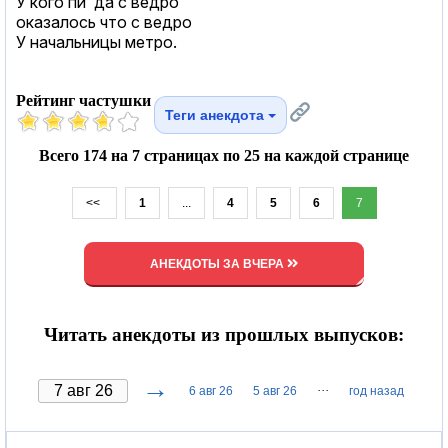
У кого пи"да с ведро
оказалось что с ведро
У начальницы метро.
Рейтинг частушки
Теги анекдота
Всего 174 на 7 страницах по 25 на каждой странице
<<
1
...
4
5
6
7
АНЕКДОТЫ ЗА ВЧЕРА
Читать анекдоты из прошлых выпусков:
→
···
6 авг 26
5 авг 26
год назад