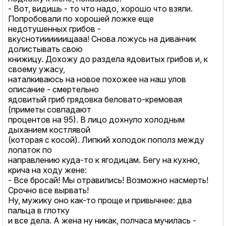
- Вот, видишь - то что надо, хорошо что взяли.
Попробовали по хорошей ложке еще
недотушенных грибов -
вкуснотиииииищааа! Снова ложусь на диванчик
долистывать свою
книжицу. Дохожу до раздела ядовитых грибов и, к
своему ужасу,
наталкиваюсь на новое похожее на наш улов
описание - смертельно
ядовитый гриб грядовка беловато-кремовая
(приметы совпадают
процентов на 95). В лицо дохнуло холодным
дыханием костлявой
(которая с косой). Липкий холодок пополз между
лопаток по
направлению куда-то к ягодицам. Бегу на кухню,
крича на ходу жене:
- Все бросай! Мы отравились! Возможно насмерть!
Срочно все вырвать!
Ну, мужику оно как-то проще и привычнее: два
пальца в глотку
и все дела. А жена ну никак, полчаса мучилась -