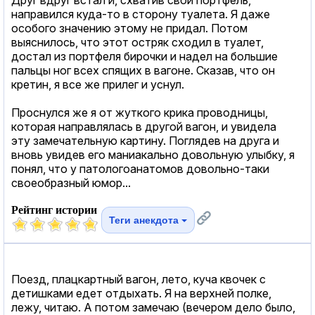
направился куда-то в сторону туалета. Я даже
особого значению этому не придал. Потом
выяснилось, что этот остряк сходил в туалет,
достал из портфеля бирочки и надел на большие
пальцы ног всех спящих в вагоне. Сказав, что он
кретин, я все же прилег и уснул.
Проснулся же я от жуткого крика проводницы,
которая направлялась в другой вагон, и увидела
эту замечательную картину. Поглядев на друга и
вновь увидев его маниакально довольную улыбку, я
понял, что у патологоанатомов довольно-таки
своеобразный юмор...
Рейтинг истории
Теги анекдота
Поезд, плацкартный вагон, лето, куча квочек с
детишками едет отдыхать. Я на верхней полке,
лежу, читаю. А потом замечаю (вечером дело было,