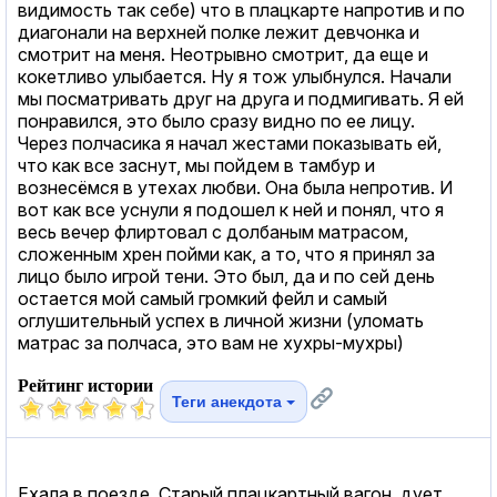
видимость так себе) что в плацкарте напротив и по
диагонали на верхней полке лежит девчонка и
смотрит на меня. Неотрывно смотрит, да еще и
кокетливо улыбается. Ну я тож улыбнулся. Начали
мы посматривать друг на друга и подмигивать. Я ей
понравился, это было сразу видно по ее лицу.
Через полчасика я начал жестами показывать ей,
что как все заснут, мы пойдем в тамбур и
вознесёмся в утехах любви. Она была непротив. И
вот как все уснули я подошел к ней и понял, что я
весь вечер флиртовал с долбаным матрасом,
сложенным хрен пойми как, а то, что я принял за
лицо было игрой тени. Это был, да и по сей день
остается мой самый громкий фейл и самый
оглушительный успех в личной жизни (уломать
матрас за полчаса, это вам не хухры-мухры)
Рейтинг истории
Теги анекдота
Ехала в поезде. Старый плацкартный вагон, дует