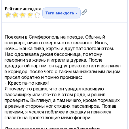
Рейтинг анекдота
Теги анекдота
Поехали в Симферополь на поезде. Обычный
плацкарт, ничего сверхъестественного. Июль,
ночь... Банка пива, карты и друг патологоанатом.
Нас одолевала дикая бессонница, поэтому
говорили за жизнь и играли в дурака. После
двадцатой партии, он вдруг резко встал и выглянул
в коридор, после чего с таким маниакальным лицом
присел обратно и томно произнес:
- Красота-то какая!
Я почему-то решил, что он увидел красивую
пассажирку или что-то в этом роде, и решил
проверить. Выглянул, а там ничего, кроме торчащих
в разные стороны ног спящих пассажиров. Пожав
плечами, я уселся поближе к окошку и принялся
глазеть на пролетающие мимо фонари.
Друг вдруг встал и, схватив свой портфель,