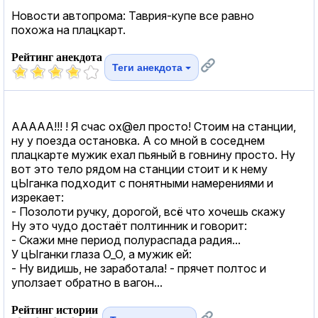
Новости автопрома: Таврия-купе все равно
похожа на плацкарт.
Рейтинг анекдота
Теги анекдота
ААААА!!! ! Я счас ох@ел просто! Стоим на станции,
ну у поезда остановка. А со мной в соседнем
плацкарте мужик ехал пьяный в говнину просто. Ну
вот это тело рядом на станции стоит и к нему
цЫганка подходит с понятными намерениями и
изрекает:
- Позолоти ручку, дорогой, всё что хочешь скажу
Ну это чудо достаёт полтинник и говорит:
- Скажи мне период полураспада радия...
У цЫганки глаза О_О, а мужик ей:
- Ну видишь, не заработала! - прячет полтос и
уползает обратно в вагон...
Рейтинг истории