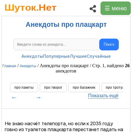
☰ меню
Анекдоты про плацкарт
Поиск
Поиск анекдотов
Анекдоты
Популярные
Лучшие
Случайные
/
/ Анекдоты про плацкарт / Стр. 1, найдено
26
Главная
Анекдоты
анекдотов
про пакеты
про творог
про багажник
про тротуары
←
→
Показать ещё
Не знаю насчёт телепорта, но если к 2035 году
говно из туалетов плацкарта перестанет падать на