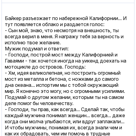
Байкер разъезжает по набережной Калифорнии... И
тут появляется облако и раздается голос:
- Сын мой, знаю, что несмотря на внешность, ты
всегда верил в меня. Я награжу тебя за верность и
исполню твое желание.
Мужик подумал и ответил:
- Господи, построй мост между Калифорнией и
Гаваями - так хочется иногда на уикенд доехать на
мотоцикле до островов. Господь:
- Хм, идея великолепная, но построить огромный
мост из металла и бетона, с ножками до самого
дна океана... испортим мы с тобой окружающий
мир. Я конечно это могу, но с огромными усилиями.
Подумай о другом желании, которым ты на самом
деле помог бы человечеству.
- Господи, ты прав, как всегда... Сделай так, чтобы
каждый мужчина понимал женщин... всегда... даже
когда они молча улыбаются, или вдруг заплакали...
И чтобы мужчины, понимая их, всегда знали чем и
как их обрадовать, чем им помочь в трудные