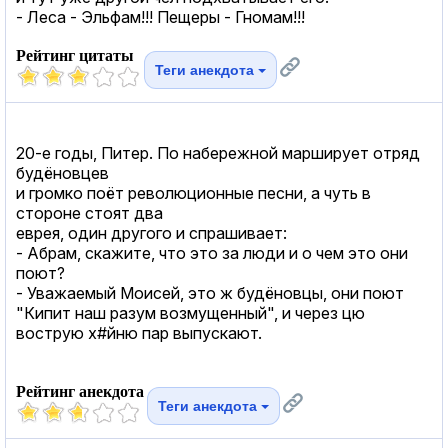
- Леса - Эльфам!!! Пещеры - Гномам!!!
Рейтинг цитаты
Теги анекдота
20-е годы, Питер. По набережной марширует отряд
будёновцев
и громко поёт революционные песни, а чуть в
стороне стоят два
еврея, один другого и спрашивает:
- Абрам, скажите, что это за люди и о чем это они
поют?
- Уважаемый Моисей, это ж будёновцы, они поют
"Кипит наш разум возмущенный", и через цю
вострую х#йню пар выпускают.
Рейтинг анекдота
Теги анекдота