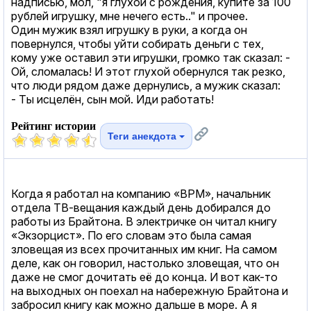
надписью, мол, "я глухой с рождения, купите за 100
рублей игрушку, мне нечего есть.." и прочее.
Один мужик взял игрушку в руки, а когда он
повернулся, чтобы уйти собирать деньги с тех,
кому уже оставил эти игрушки, громко так сказал: -
Ой, сломалась! И этот глухой обернулся так резко,
что люди рядом даже дернулись, а мужик сказал:
- Ты исцелён, сын мой. Иди работать!
Рейтинг истории
Теги анекдота
Когда я работал на компанию «BPM», начальник
отдела ТВ-вещания каждый день добирался до
работы из Брайтона. В электричке он читал книгу
«Экзорцист». По его словам это была самая
зловещая из всех прочитанных им книг. На самом
деле, как он говорил, настолько зловещая, что он
даже не смог дочитать её до конца. И вот как-то
на выходных он поехал на набережную Брайтона и
забросил книгу как можно дальше в море. А я