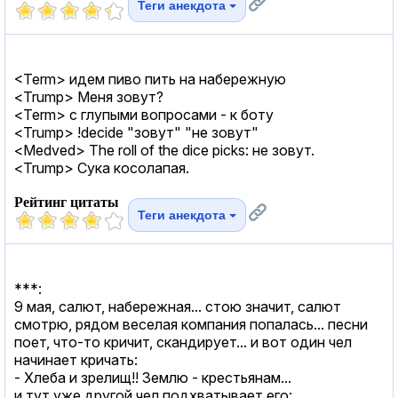
Теги анекдота
<Term> идем пиво пить на набережную
<Trump> Меня зовут?
<Term> с глупыми вопросами - к боту
<Trump> !decide "зовут" "не зовут"
<Medved> The roll of the dice picks: не зовут.
<Trump> Сука косолапая.
Рейтинг цитаты
Теги анекдота
***:
9 мая, салют, набережная... стою значит, салют
смотрю, рядом веселая компания попалась... песни
поет, что-то кричит, скандирует... и вот один чел
начинает кричать:
- Хлеба и зрелищ!! Землю - крестьянам...
и тут уже другой чел подхватывает его: