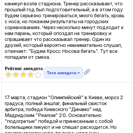
каникул возле стадиона. Тренер рассказывает, что
прошлый год был подготовительный, а в этом году
будем серьёзно тренироваться, много бегать, кровь
с носа, но покажем результаты на городских
соревнованиях. Через несколько минут подходит к
нам парень, который опоздал на тренировку и
спрашивает что рассказывал тренер. Один из
друзей, который вероятно невнимательно слушал,
отвечает: “Будем Кросс Носова бегать". Тут все
попадали от смеха.
Рейтинг анекдота
Теги анекдота
17 марта, стадион "Олимпийский" в Киеве, мороз 2
градуса, полный аншлаг, финальный свисток
арбитра, победа Киевского "Динамо" над
Мадридским "Реалом" 2:0. Основательно
"подогретые" победой и принесенным с собой
болельщики ликуют и не спешат расходится. Но
одному мужику куда-то очень надо и он