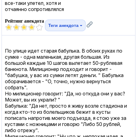
все-таки улетел, хотя и
отчаянно сопротивлялся
Рейтинг анекдота
Теги анекдота
По улице идет старая бабулька. В обоих руках по
сумке - одна маленькая, другая большая. Из
большой каждые 10 шагов вылетает 50-рублевая
банкнота. Милиционер подходит и говорит -
"бабушка, у вас из сумки летят деньги. " Бабулька
оборачивается - "О, точно, нужно вернуться
собрать".
Но милиционер говорит: "Да, но откуда они у вас?
Может, вы их украли? "
Бабулька: "Да нет, просто я живу возле стадиона и
когда кто-то из болельщиков бежит в кусты
пописать напротив моего подъезда, я стою уже за
кустами с ножницами и говорю "Либо 50 рублей,
либо отрежу".
Милиционер говорит: "Ну что ж, неплохая идея, а