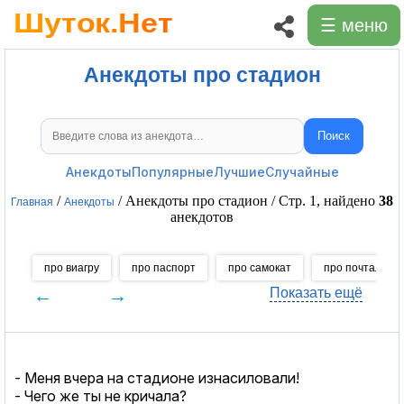
☰ меню
Анекдоты про стадион
Поиск
Поиск анекдотов
Анекдоты
Популярные
Лучшие
Случайные
/
/ Анекдоты про стадион / Стр. 1, найдено
38
Главная
Анекдоты
анекдотов
про виагру
про паспорт
про самокат
про почтальон
←
→
Показать ещё
- Меня вчера на стадионе изнасиловали!
- Чего же ты не кричала?