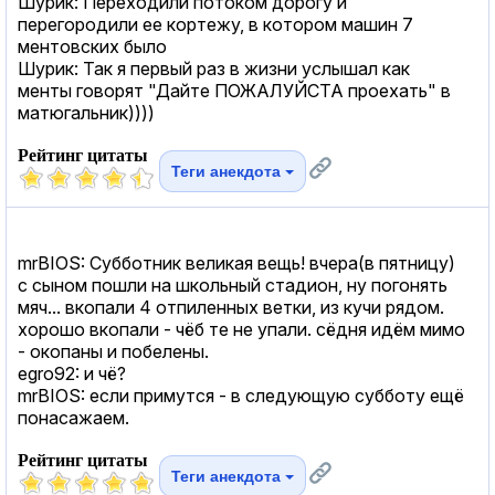
Шурик: Переходили потоком дорогу и
перегородили ее кортежу, в котором машин 7
ментовских было
Шурик: Так я первый раз в жизни услышал как
менты говорят "Дайте ПОЖАЛУЙСТА проехать" в
матюгальник))))
Рейтинг цитаты
Теги анекдота
mrBIOS: Субботник великая вещь! вчера(в пятницу)
с сыном пошли на школьный стадион, ну погонять
мяч... вкопали 4 отпиленных ветки, из кучи рядом.
хорошо вкопали - чёб те не упали. сёдня идём мимо
- окопаны и побелены.
egro92: и чё?
mrBIOS: если примутся - в следующую субботу ещё
понасажаем.
Рейтинг цитаты
Теги анекдота