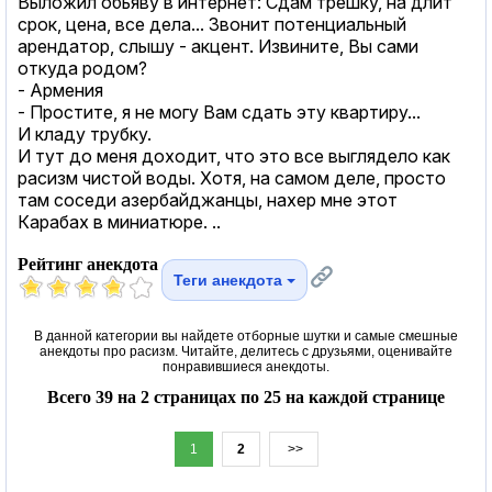
Выложил обьяву в интернет: Сдам трешку, на длит
срок, цена, все дела... Звонит потенциальный
арендатор, слышу - акцент. Извините, Вы сами
откуда родом?
- Армения
- Простите, я не могу Вам сдать эту квартиру...
И кладу трубку.
И тут до меня доходит, что это все выглядело как
расизм чистой воды. Хотя, на самом деле, просто
там соседи азербайджанцы, нахер мне этот
Карабах в миниатюре. ..
Рейтинг анекдота
Теги анекдота
В данной категории вы найдете отборные шутки и самые смешные
анекдоты про расизм. Читайте, делитесь с друзьями, оценивайте
понравившиеся анекдоты.
Всего 39 на 2 страницах по 25 на каждой странице
1
2
>>