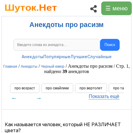
☰ меню
Анекдоты про расизм
Поиск
Поиск анекдотов
Анекдоты
Популярные
Лучшие
Случайные
/
/
/ Анекдоты про расизм / Стр. 1,
Главная
Анекдоты
Черный юмор
найдено
39
анекдотов
про возраст
про смайлики
про вертолет
про тайгу
←
→
Показать ещё
Как называется человек, который НЕ РАЗЛИЧАЕТ
цвета?