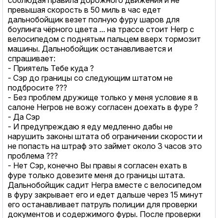
превышая скорость в 50 миль в час едет
дальнобойщик везет полную фуру шаров для
боулинга чёрного цвета ... на трассе стоит Негр с
велосипедом с поднятым пальцем вверх тормозит
машины. Дальнобойщик останавливается и
спрашивает:
- Приятель Тебе куда ?
- Сэр до границы со следующим штатом не
подбросите ???
- Без проблем дружище только у меня условие я в
салоне Негров не вожу согласен доехать в фуре ?
- Да Сэр
- И предупреждаю я еду медленно дабы не
нарушить законы штата об ограничении скорости и
не попасть на штраф это займет около 3 часов это
проблема ???
- Нет Сэр, конечно Вы правы я согласен ехать в
фуре только довезите меня до границы штата.
Дальнобойщик садит Негра вместе с велосипедом
в фуру закрывает его и едет дальше через 15 минут
его останавливает патруль полиции для проверки
документов и содержимого фуры. После проверки