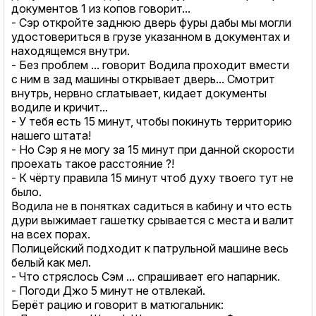
документов 1 из копов говорит...
- Сэр откройте заднюю дверь фуры дабы мы могли
удостовериться в грузе указанном в документах и
находящемся внутри.
- Без проблем ... говорит Водила проходит вмести
с ним в зад машины открывает дверь... Смотрит
внутрь, нервно сглатывает, кидает документы
водиле и кричит...
- У тебя есть 15 минут, чтобы покинуть территорию
нашего штата!
- Но Сэр я не могу за 15 минут при данной скорости
проехать такое расстояние ?!
- К чёрту правила 15 минут чтоб духу твоего тут не
было.
Водила не в понятках садиться в кабину и что есть
дури выжимает гашетку срывается с места и валит
на всех порах.
Полицейский подходит к патрульной машине весь
белый как мел.
- Что стряслось Сэм ... спрашивает его напарник.
- Погоди Джо 5 минут не отвлекай.
Берёт рацию и говорит в матюгальник: