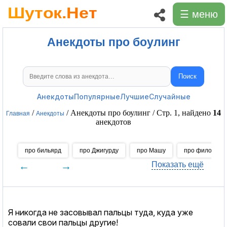
☰ меню
Анекдоты про боулинг
Поиск
Поиск анекдотов
Анекдоты
Популярные
Лучшие
Случайные
/
/ Анекдоты про боулинг / Стр. 1, найдено
14
Главная
Анекдоты
анекдотов
про бильярд
про Джигурду
про Машу
про филолого
←
→
Показать ещё
Я никогда не засовывал пальцы туда, куда уже
совали свои пальцы другие!