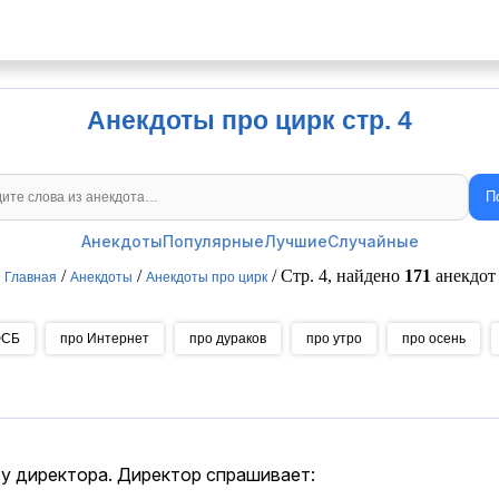
Анекдоты про цирк стр. 4
П
Поиск анекдотов
Анекдоты
Популярные
Лучшие
Случайные
/
/
/ Стр. 4, найдено
171
анекдот
Главная
Анекдоты
Анекдоты про цирк
ФСБ
про Интернет
про дураков
про утро
про осень
 у директора. Директор спрашивает: