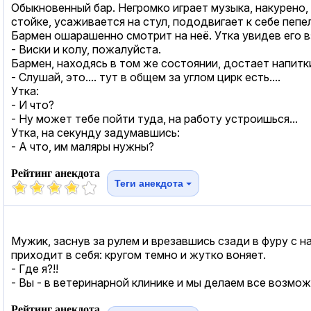
Обыкновенный бар. Негромко играет музыка, накурено,
стойке, усаживается на стул, пододвигает к себе пепе
Бармен ошарашенно смотрит на неё. Утка увидев его в
- Виски и колу, пожалуйста.
Бармен, находясь в том же состоянии, достает напитки
- Слушай, это.... тут в общем за углом цирк есть....
Утка:
- И что?
- Ну может тебе пойти туда, на работу устроишься...
Утка, на секунду задумавшись:
- А что, им маляры нужны?
Рейтинг анекдота
Теги анекдота
Мужик, заснув за рулем и врезавшись сзади в фуру с н
приходит в себя: кругом темно и жутко воняет.
- Где я?!!
- Вы - в ветеринарной клинике и мы делаем все возмож
Рейтинг анекдота