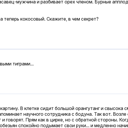
асавец-мужчина и разбивает орех членом. Бурные аппло
 а теперь кокосовый. Скажите, в чем секрет?
выми тиграми...
артину. В клетке сидит большой орангутанг и свысока 
поминает научного сотрудника с бодуна. Так вот. Возле 
и говорят. Прям как в цирке, но с обратной стороны. Ког
, обезьян спокойно подымает свои руки... и медленно нач