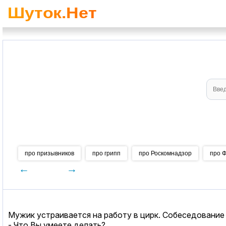
про призывников
про грипп
про Роскомнадзор
про 
←
→
Мужик устраивается на работу в цирк. Собеседование
- Что Вы умеете делать?