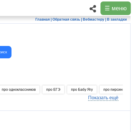
☰ меню
Главная
|
Обратная связь
|
Вебмастеру
|
В закладки
оиск
про одноклассников
про ЕГЭ
про Бабу Ягу
про пирсинг
Показать ещё