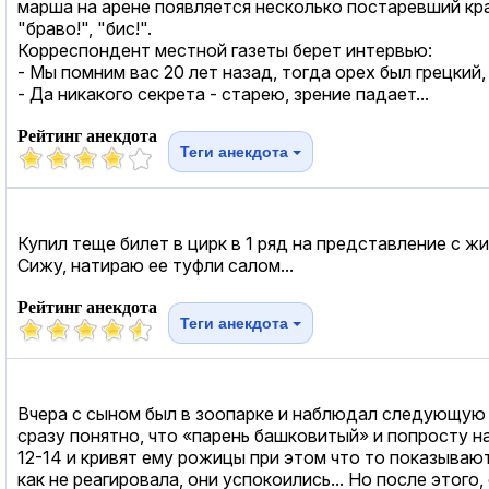
марша на арене появляется несколько постаревший кр
"браво!", "бис!".
Корреспондент местной газеты берет интервью:
- Мы помним вас 20 лет назад, тогда орех был грецкий,
- Да никакого секрета - старею, зрение падает...
Рейтинг анекдота
Теги анекдота
Купил теще билет в цирк в 1 ряд на представление с жи
Сижу, натираю ее туфли салом...
Рейтинг анекдота
Теги анекдота
Вчера с сыном был в зоопарке и наблюдал следующую к
сразу понятно, что «парень башковитый» и попросту на
12-14 и кривят ему рожицы при этом что то показывают 
как не реагировала, они успокоились... Но после этого