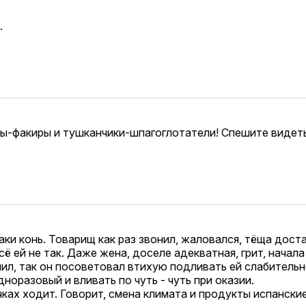
.
сы-факиры и тушканчики-шпагоглотатели! Спешите виде
 аки конь. Товарищ как раз звонил, жаловался, тёща доста
сё ей не так. Даже жена, доселе адекватная, грит, начала
л, так он посоветовал втихую подливать ей слабительног
оразовый и вливать по чуть - чуть при оказии.
ках ходит. Говорит, смена климата и продукты испанские