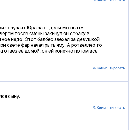
аких случаях Юра за отдельную плату
ечером после смены закинул он собаку в
тное надо. Этот балбес заехал за девушкой,
при свете фар начал рыть яму. А ротвеллер то
а отвёз её домой, он ей конечно потом всё
📝 Комментировать
лся сыну.
📝 Комментировать