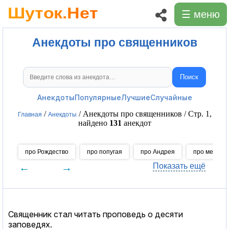
☰ меню
Анекдоты про священников
Поиск
Поиск анекдотов
Анекдоты
Популярные
Лучшие
Случайные
/
/ Анекдоты про священников / Стр. 1,
Главная
Анекдоты
найдено
131
анекдот
про Рождество
про попугая
про Андрея
про месячн
←
→
Показать ещё
Священник стал читать проповедь о десяти
заповедях.