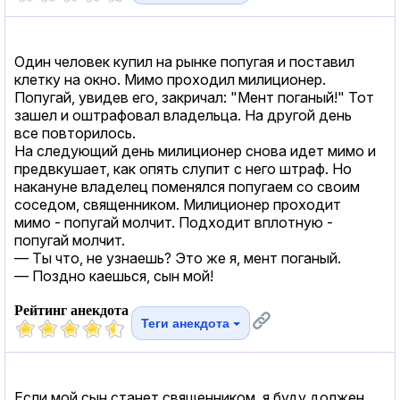
Один человек купил на рынке попугая и поставил
клетку на окно. Мимо проходил милиционер.
Попугай, увидев его, закричал: "Мент поганый!" Тот
зашел и оштрафовал владельца. На другой день
все повторилось.
На следующий день милиционер снова идет мимо и
предвкушает, как опять слупит с него штраф. Но
накануне владелец поменялся попугаем со своим
соседом, священником. Милиционер проходит
мимо - попугай молчит. Подходит вплотную -
попугай молчит.
— Ты что, не узнаешь? Это же я, мент поганый.
— Поздно каешься, сын мой!
Рейтинг анекдота
Теги анекдота
Если мой сын станет священником, я буду должен