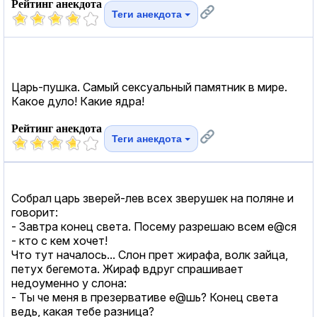
Рейтинг анекдота
Теги анекдота
Царь-пушка. Самый cекcуальный памятник в мире.
Какое дуло! Какие ядра!
Рейтинг анекдота
Теги анекдота
Собрал царь зверей-лев всех зверушек на поляне и
говорит:
- Завтра конец света. Посему разрешаю всем е@ся
- кто с кем хочет!
Что тут началось... Слон прет жирафа, волк зайца,
петух бегемота. Жираф вдруг спрашивает
недоуменно у слона:
- Ты че меня в презервативе е@шь? Конец света
ведь, какая тебе разница?