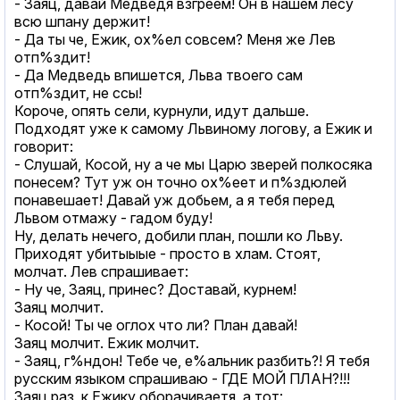
- Заяц, давай Медведя взгреем! Он в нашем лесу
всю шпану держит!
- Да ты че, Ежик, ох%ел совсем? Меня же Лев
отп%здит!
- Да Медведь впишется, Льва твоего сам
отп%здит, не ссы!
Короче, опять сели, курнули, идут дальше.
Подходят уже к самому Львиному логову, а Ежик и
говорит:
- Слушай, Косой, ну а че мы Царю зверей полкосяка
понесем? Тут уж он точно ох%еет и п%здюлей
понавешает! Давай уж добьем, а я тебя перед
Львом отмажу - гадом буду!
Ну, делать нечего, добили план, пошли ко Льву.
Приходят убитыыые - просто в хлам. Стоят,
молчат. Лев спрашивает:
- Ну че, Заяц, принес? Доставай, курнем!
Заяц молчит.
- Косой! Ты че оглох что ли? План давай!
Заяц молчит. Ежик молчит.
- Заяц, г%ндон! Тебе че, е%альник разбить?! Я тебя
русским языком спрашиваю - ГДЕ МОЙ ПЛАН?!!!
Заяц раз, к Ежику оборачиваетя, а тот: