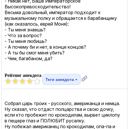
- Никак нет, Ваше Императорское
Высокопревосходительство!
Весьма довольный, император подходит к
музыкальному полку и обращается к барабанщику
(как оказалось, еврей Моня):
- Ты меня знаешь?
- Что за вопрос?
- Ты меня любишь?
- А почему би и нет, в конце концов?
- А ты бы смог меня убить?
- Чем, багабаном, да?
Рейтинг анекдота
Теги анекдота
Собрал царь троих - русского, американца и немца.
Ну сказал, что отдаст полцарства и свою дочку,
если кто пробежит по крокодилам, вырвет циклопу
в пещере глаз и ПОЛЮБИТ русалку.
Ну побежал американец по крокодилам, опа-па и