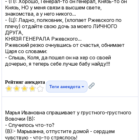
- (П): Хорошо, Генерал-то он генерал, Князь-то он
Князь, НО у меня связи в высшем свете,
знакомства, а у него никого...
- (Ц): Ладно, полковник, (хлопает Ржевского по
плечу) отдайте свою дочь за моего ЛИЧНОГО
ДРУГА,
КНЯЗЯ ГЕНЕРАЛА Ржевского...
Ржевский резко очнувшись от счастья, обнимает
Царя со словами:
- Слышь, Коля, да пошел он на хер со своей
дочерью, я теперь себе лучше бабу найду!!!
Рейтинг анекдота
Теги анекдота
Марья Ивановна спрашивает у грустного-грустного
Вовочки (В):
- Случилось что-то?
(В):- Марьванна, отпустите домой - сердцем
чувствую - что-то стряслось!