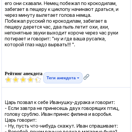
его они схавали. Немец побежал по крокодилам,
забегает в пещеру к циклопу начинают драться, и
через минуту вылетает голова немца.
Побежал русский по крокодилам, забегает в
пещеру дерется час, два пыль летит охи, ахи,
непонятные звуки выходит короче через час руки
потирает и говорит: "ну и где ваша русалка,
которой глаз надо вырвать!!! ".
Рейтинг анекдота
Теги анекдота
Царь позвал к себе Иванушку-дурака и говорит:
- Если завтра не принесешь двух говорящих птиц,
голову срублю. Иван принес филина и воробья.
Царь говорит:
- Ну, пусть что-нибудь скажут. Иван спрашивает:
- Воробей, почем раньше водка в магазине была?