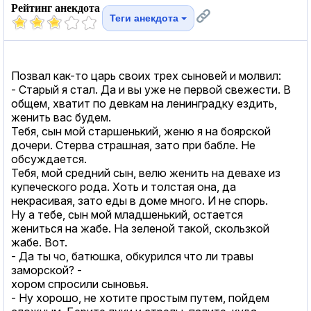
Рейтинг анекдота
Теги анекдота
Позвал как-то царь своих трех сыновей и молвил:
- Старый я стал. Да и вы уже не первой свежести. В
общем, хватит по девкам на ленинградку ездить,
женить вас будем.
Тебя, сын мой старшенький, женю я на боярской
дочери. Стерва страшная, зато при бабле. Не
обсуждается.
Тебя, мой средний сын, велю женить на девахе из
купеческого рода. Хоть и толстая она, да
некрасивая, зато еды в доме много. И не спорь.
Ну а тебе, сын мой младшенький, остается
жениться на жабе. На зеленой такой, скользкой
жабе. Вот.
- Да ты чо, батюшка, обкурился что ли травы
заморской? -
хором спросили сыновья.
- Ну хорошо, не хотите простым путем, пойдем