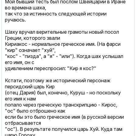
Мой бывший тесть был послом Швейцарии в Иране
во времена шаха,
так что за истинность следующей истории
ручаюсь.
Шаху вручал верительные грамоты новый посол
Греции, которого звали
Кириакос - нормальное греческое имя. (На фарси
"кир" означает "хуй",
"кос" - "пизда", а "я" - "или"). Когда шах услышал
его имя, он с
удивлением переспросил: "Кир я кос?"
Кстати, поэтому же исторический персонаж
персидский царь Кир
(отец Дария) был, конечно, Куруш - но поскольку
его имя к нам
попало через греческую транскрипцию - Кирос,
"ос" было отброшено как
если бы это было греческое имя (в русской версии
отбрасывается
"ос"). В результате получился царь Хуй. Куда там
царю Гороху.....