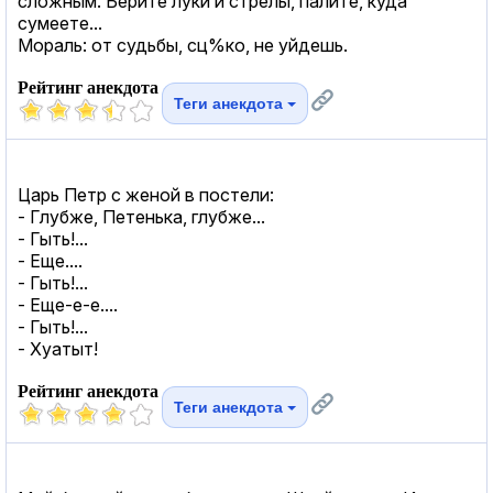
сложным. Берите луки и стрелы, палите, куда
сумеете...
Мораль: от судьбы, сц%ко, не уйдешь.
Рейтинг анекдота
Теги анекдота
Царь Петр с женой в постели:
- Глубже, Петенька, глубже...
- Гыть!...
- Еще....
- Гыть!...
- Еще-е-е....
- Гыть!...
- Хуатыт!
Рейтинг анекдота
Теги анекдота