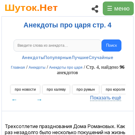
☰ меню
Анекдоты про царя стр. 4
Поиск
Поиск анекдотов
Анекдоты
Популярные
Лучшие
Случайные
/
/
/ Стр. 4, найдено
96
Главная
Анекдоты
Анекдоты про царя
анекдотов
про новости
про халяву
про румын
про короля
←
→
Показать ещё
Трехсотлетие празднования Дома Романовых. Как
раз незадолго было несколько покушений на жизнь