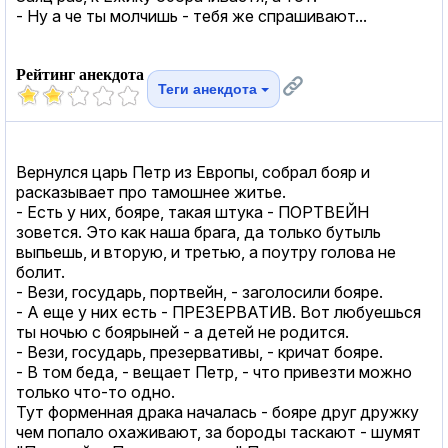
- Ну а че ты молчишь - тебя же спрашивают...
Рейтинг анекдота
Теги анекдота
Вернулся царь Петр из Европы, собрал бояр и
расказывает про тамошнее житье.
- Есть у них, бояре, такая штука - ПОРТВЕЙН
зовется. Это как наша брага, да только бутыль
выпьешь, и вторую, и третью, а поутру голова не
болит.
- Вези, государь, портвейн, - заголосили бояре.
- А еще у них есть - ПРЕЗЕРВАТИВ. Вот любуешься
ты ночью с боярыней - а детей не родится.
- Вези, государь, презервативы, - кричат бояре.
- В том беда, - вещает Петр, - что привезти можно
только что-то одно.
Тут форменная драка началась - бояре друг дружку
чем попало охаживают, за бороды таскают - шумят