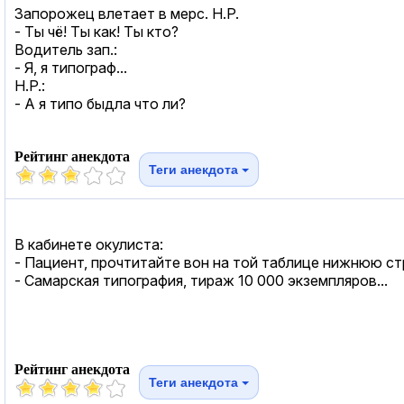
Запорожец влетает в мерс. Н.Р.
- Ты чё! Ты как! Ты кто?
Водитель зап.:
- Я, я типограф...
Н.Р.:
- А я типо быдла что ли?
Рейтинг анекдота
Теги анекдота
В кабинете окулиста:
- Пациент, прочтитайте вон на той таблице нижнюю ст
- Самарская типография, тираж 10 000 экземпляров...
Рейтинг анекдота
Теги анекдота