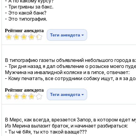
- А по какому курсу?
- Три гривны за бакс.
- Это какой банк?
- Это типография.
Рейтинг анекдота
Теги анекдота
В типографию газеты объявлений небольшого города вх
- Три дня назад я дал объявление о розыске моего пуд
Мужчина на инвалидной коляске и в гипсе, отвечает:
- Кому печатать, все сотрудники собаку ищут, а я за д
Рейтинг анекдота
Теги анекдота
В Мерс, как всегда, врезается Запор, в котором едет 
Из Мерина вылазит браток, и начинает разбираться:
- Ты чё б#я, ты кто такой вааще???