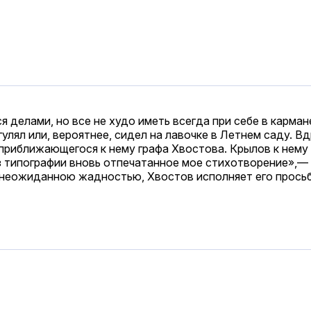
я делами, но все не худо иметь всегда при себе в карма
ял или, вероятнее, сидел на лавочке в Летнем саду. Вдруг
лее приближающегося к нему графа Хвостова. Крылов к нему
з типографии вновь отпечатанное мое стихотворение»,— и
 неожиданною жадностью, Хвостов исполняет его просьб