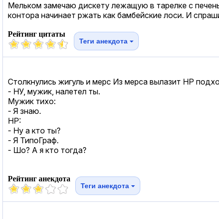
Мельком замечаю дискету лежащую в тарелке с печеньем
контора начинает ржать как бамбейские лоси. И спраши
Рейтинг цитаты
Теги анекдота
Столкнулись жигуль и мерс Из мерса вылазит НР подхо
- НУ, мужик, налетел ты.
Мужик тихо:
- Я знаю.
НР:
- Ну а кто ты?
- Я ТипоГраф.
- Шо? А я кто тогда?
Рейтинг анекдота
Теги анекдота