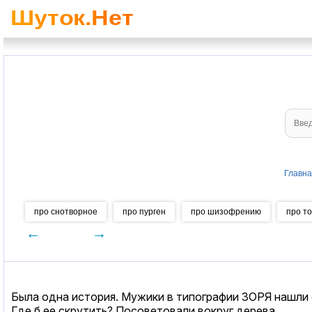
Главн
про снотворное
про пурген
про шизофрению
про т
←
→
Была одна история. Мужики в типографии ЗОРЯ нашли 
Где б ее скрутить? Посоветовали вокруг дерева.