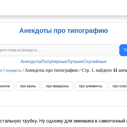
Анекдоты про типографию
П
Поиск анекдотов
Анекдоты
Популярные
Лучшие
Случайные
/
/ Анекдоты про типографию / Стр. 1, найдено
11
анек
ая
Анекдоты
оннели
про казнь
про макароны
про алименты
про олиг
стальную трубку. Ну одному для змеевика в самогонный 