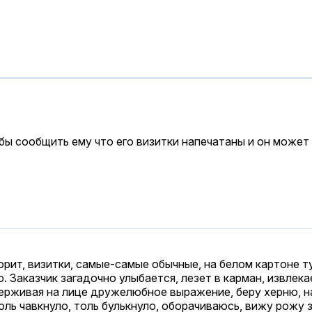
бы сообщить ему что его визитки напечатаны и он может и
рит, визитки, самые-самые обычные, на белом картоне ту
ю. Заказчик загадочно улыбается, лезет в карман, извлек
держивая на лице дружелюбное выражение, беру херню, н
оль чавкнуло, толь булькнуло, оборачиваюсь, вижу рожу