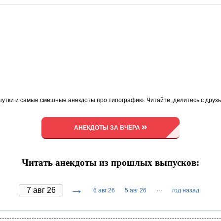
шутки и самые смешные анекдоты про типографию. Читайте, делитесь с друз
АНЕКДОТЫ ЗА ВЧЕРА
Читать анекдоты из прошлых выпусков:
→
···
6 авг 26
5 авг 26
год назад