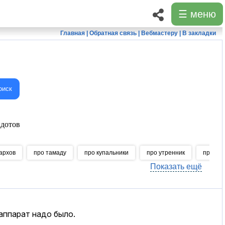
☰ меню
Главная
|
Обратная связь
|
Вебмастеру
|
В закладки
оиск
дотов
архов
про тамаду
про купальники
про утренник
про со
Показать ещё
аппарат надо было.