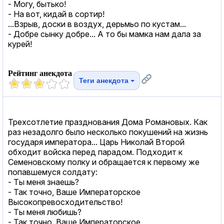
- Могу, бытько!
- На вот, кидай в сортир!
...Взрыв, доски в воздух, дерьмьо по кустам...
- Добре сынку добре... А то бы мамка нам дала за
курей!
Рейтинг анекдота
Теги анекдота
Трехсотлетие празднования Дома Романовых. Как
раз незадолго было несколько покушений на жизнь
государя императора... Царь Николай Второй
обходит войска перед парадом. Подходит к
Семеновскому полку и обращается к первому же
попавшемуся солдату:
- Ты меня знаешь?
- Так точно, Ваше Императорское
Высокопревосходительство!
- Ты меня любишь?
- Так точно, Ваше Императорское