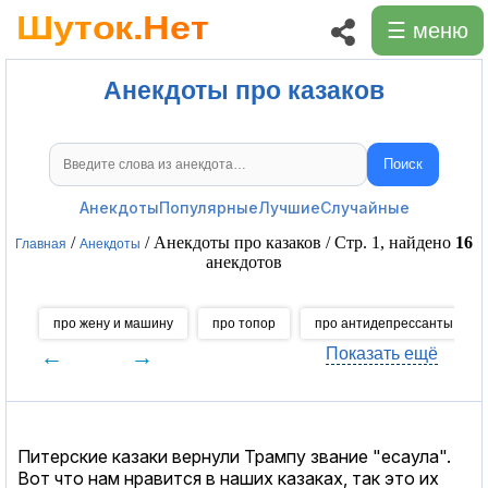
☰ меню
Анекдоты про казаков
Поиск
Поиск анекдотов
Анекдоты
Популярные
Лучшие
Случайные
/
/ Анекдоты про казаков / Стр. 1, найдено
16
Главная
Анекдоты
анекдотов
про жену и машину
про топор
про антидепрессанты
←
→
Показать ещё
Питерские казаки вернули Трампу звание "есаула".
Вот что нам нравится в наших казаках, так это их