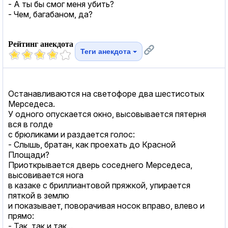
- А ты бы смог меня убить?
- Чем, багабаном, да?
Рейтинг анекдота
Теги анекдота
Останавливаются на светофоре два шестисотых
Мерседеса.
У одного опускается окно, высовывается пятерня
вся в голде
с брюликами и раздается голос:
- Слышь, братан, как проехать до Красной
Площади?
Приоткрывается дверь соседнего Мерседеса,
высовивается нога
в казаке с бриллиантовой пряжкой, упирается
пяткой в землю
и показывает, поворачивая носок вправо, влево и
прямо:
- Так, так и так...