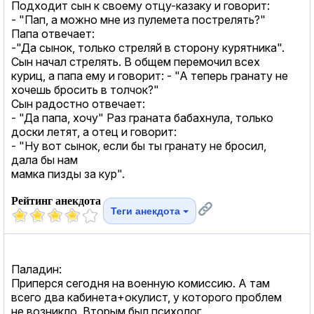
Подходит сын к своему отцу-казаку и говорит:
- "Пап, а можно мне из пулемета пострелять?"
Папа отвечает:
-"Да сынок, только стреляй в сторону курятника".
Сын начал стрелять. В общем перемочил всех
куриц, а папа ему и говорит: - "А теперь гранату не
хочешь бросить в толчок?"
Сын радостно отвечает:
- "Да папа, хочу" Раз граната бабахнула, только
доски летят, а отец и говорит:
- "Ну вот сынок, если бы ты гранату не бросил,
дала бы нам
мамка пизды за кур".
Рейтинг анекдота
Теги анекдота
Паладин:
Приперся сегодня на военную комиссию. А там
всего два кабинета+окулист, у которого проблем
не возникло. Вторым был психолог.