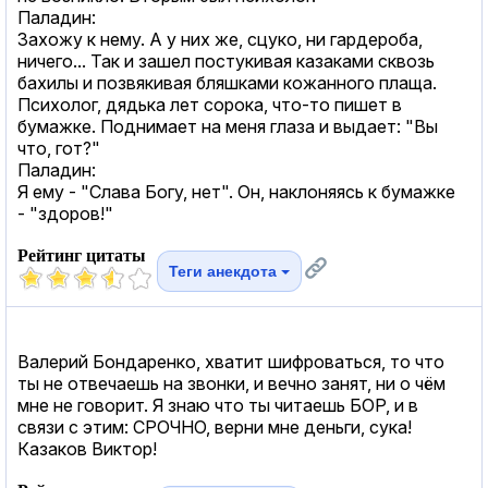
Паладин:
Захожу к нему. А у них же, сцуко, ни гардероба,
ничего... Так и зашел постукивая казаками сквозь
бахилы и позвякивая бляшками кожанного плаща.
Психолог, дядька лет сорока, что-то пишет в
бумажке. Поднимает на меня глаза и выдает: "Вы
что, гот?"
Паладин:
Я ему - "Слава Богу, нет". Он, наклоняясь к бумажке
- "здоров!"
Рейтинг цитаты
Теги анекдота
Валерий Бондаренко, хватит шифроваться, то что
ты не отвечаешь на звонки, и вечно занят, ни о чём
мне не говорит. Я знаю что ты читаешь БОР, и в
связи с этим: СРОЧНО, верни мне деньги, сука!
Казаков Виктор!