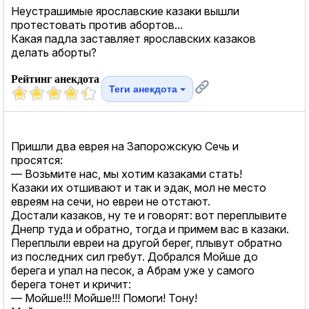
Неустрашимые ярославские казаки вышли
протестовать против абортов...
Какая падла заставляет ярославских казаков
делать аборты?
Рейтинг анекдота
Теги анекдота
Пришли два еврея на Запорожскую Сечь и
просятся:
— Возьмите нас, мы хотим казаками стать!
Казаки их отшивают и так и эдак, мол не место
евреям на сечи, но евреи не отстают.
Достали казаков, ну те и говорят: вот переплывите
Днепр туда и обратно, тогда и примем вас в казаки.
Переплыли евреи на другой берег, плывут обратно
из последних сил гребут. Добрался Мойше до
берега и упал на песок, а Абрам уже у самого
берега тонет и кричит:
— Мойше!!! Мойше!!! Помоги! Тону!