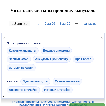
Читать анекдоты из прошлых выпусков:
→
···
9 авг 26
8 авг 26
год назад
Популярные категории:
Короткие анекдоты
Пошлые анекдоты
Черный юмор
Анекдоты Про Вовочку
Про Евреев
истории из жизни
Рейтинг:
Лучшие анекдоты
Самые читаемые
Анекдоты случайно
Истории случайно
Главная
|
Приколы
|
Статусы
|
Анекдоты
|
Шутки
|
Тосты и
поздравления
|
Политика конфиденциальности