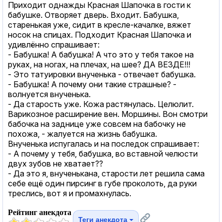
Приходит однажды Красная Шапочка в гости к
бабушке. Отворяет дверь. Входит. Бабушка,
старенькая уже, сидит в кресле-качалке, вяжет
носок на спицах. Подходит Красная Шапочка и
удивлённо спрашивает:
- Бабушка! А бабушка! А что это у тебя такое на
руках, на ногах, на плечах, на шее? ДА ВЕЗДЕ!!!
- Это татуировки внученька - отвечает бабушка.
- Бабушка! А почему они такие страшные? -
волнуется внученька.
- Да старость уже. Кожа растянулась. Целюлит.
Варикозное расширение вен. Моршины. Вон смотри
бабочка на заднице уже совсем на бабочку не
похожа, - жалуется на жизнь бабушка.
Внученька испугалась и на последок спрашивает:
- А почему у тебя, бабушка, во вставной челюсти
двух зубов не хватает??
- Да это я, внученькана, старости лет решила сама
себе ещё один пирсинг в губе проколоть, да руки
треслись, вот я и промахнулась.
Рейтинг анекдота
Теги анекдота