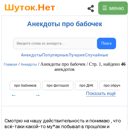
☰ меню
Анекдоты про бабочек
Поиск
Поиск анекдотов
Анекдоты
Популярные
Лучшие
Случайные
/
/ Анекдоты про бабочек / Стр. 1, найдено
46
Главная
Анекдоты
анекдотов
про бабников
про фотошоп
про ДНК
про обручальн
←
→
Показать ещё
Смотрю на нашу действительность и понимаю , что
всё-таки какой-то му*ак побывал в прошлом и