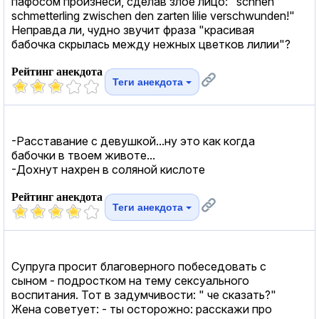
пафосом произнеси, сделав злое лицо: "schnen
schmetterling zwischen den zarten lilie verschwunden!"
Неправда ли, чудно звучит фраза "красивая
бабочка скрылась между нежных цветков лилии"?
Рейтинг анекдота
Теги анекдота
-Расставание с девушкой...ну это как когда
бабочки в твоем животе...
-Дохнут нахрен в соляной кислоте
Рейтинг анекдота
Теги анекдота
Супруга просит благоверного побеседовать с
сыном - подростком на тему cекcуального
воспитания. Тот в задумчивости: " че сказать?"
Жена советует: - ты осторожно: расскажи про