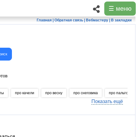
☰ меню
Главная
|
Обратная связь
|
Вебмастеру
|
В закладки
оиск
тов
ты
про качели
про весну
про снеговика
про пальто
Показать ещё
ваться.