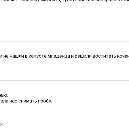
ли не нашли в капусте младенца и решили воспитать кочан
нью.
ала нас снимать пробу.
я.