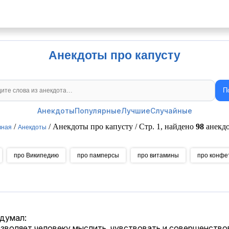
Анекдоты про капусту
П
Поиск анекдотов
Анекдоты
Популярные
Лучшие
Случайные
/
/ Анекдоты про капусту / Стр. 1, найдено
98
анекдо
вная
Анекдоты
про Википедию
про памперсы
про витамины
про конфе
 думал:
озволяет человеку мыслить, чувствовать и совершенство