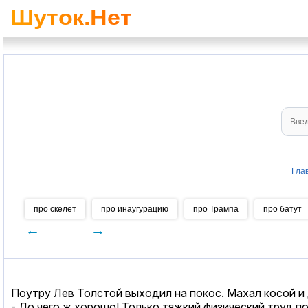
Гла
про скелет
про инаугурацию
про Трампа
про батут
←
→
Поутру Лев Толстой выходил на покос. Махал косой и
- До чего ж хорошо! Только тяжкий физический труд п