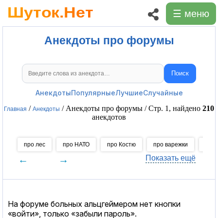
☰ меню
Анекдоты про форумы
Поиск
Поиск анекдотов
Анекдоты
Популярные
Лучшие
Случайные
/
/ Анекдоты про форумы / Стр. 1, найдено
210
Главная
Анекдоты
анекдотов
про лес
про НАТО
про Костю
про варежки
про 
←
→
Показать ещё
На форуме больных альцгеймером нет кнопки
«войти», только «забыли пароль».