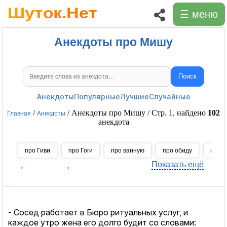
☰ меню
Анекдоты про Мишу
Поиск
Поиск анекдотов
Анекдоты
Популярные
Лучшие
Случайные
/
/ Анекдоты про Мишу / Стр. 1, найдено
102
Главная
Анекдоты
анекдота
про Гиви
про Гоги
про ванную
про обиду
про 
←
→
Показать ещё
- Сосед работает в Бюро ритуальных услуг, и
каждое утро жена его долго будит со словами: