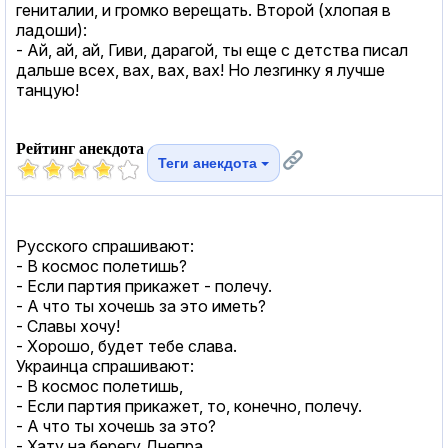
гениталии, и громко верещать. Второй (хлопая в
ладоши):
- Ай, ай, ай, Гиви, дарагой, ты еще с детства писал
дальше всех, вах, вах, вах! Но лезгинку я лучше
танцую!
Рейтинг анекдота
Теги анекдота
Русского спрашивают:
- В космос полетишь?
- Если партия прикажет - полечу.
- А что ты хочешь за это иметь?
- Славы хочу!
- Хорошо, будет тебе слава.
Украинца спрашивают:
- В космос полетишь,
- Если партия прикажет, то, конечно, полечу.
- А что ты хочешь за это?
- Хату на берегу Днепра.