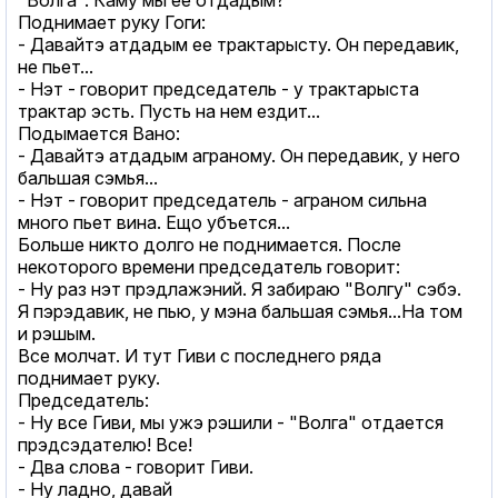
Поднимает руку Гоги:
- Давайтэ атдадым ее трактарысту. Он передавик,
не пьет...
- Нэт - говорит председатель - у трактарыста
трактар эсть. Пусть на нем ездит...
Подымается Вано:
- Давайтэ атдадым аграному. Он передавик, у него
бальшая сэмья...
- Нэт - говорит председатель - аграном сильна
много пьет вина. Ещо убъется...
Больше никто долго не поднимается. После
некоторого времени председатель говорит:
- Ну раз нэт прэдлажэний. Я забираю "Волгу" сэбэ.
Я пэрэдавик, не пью, у мэна бальшая сэмья...На том
и рэшым.
Все молчат. И тут Гиви с последнего ряда
поднимает руку.
Председатель:
- Ну все Гиви, мы ужэ рэшили - "Волга" отдается
прэдсэдателю! Все!
- Два слова - говорит Гиви.
- Ну ладно, давай