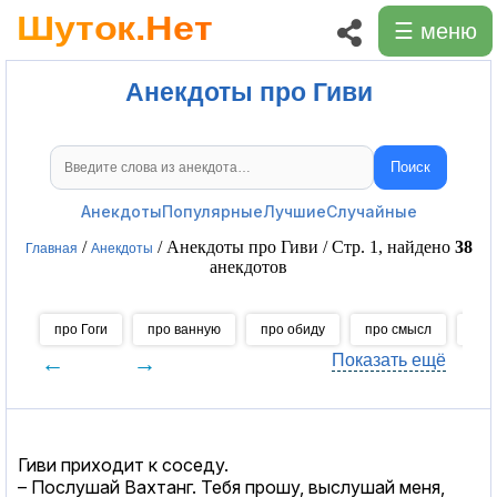
☰ меню
Анекдоты про Гиви
Поиск
Поиск анекдотов
Анекдоты
Популярные
Лучшие
Случайные
/
/ Анекдоты про Гиви / Стр. 1, найдено
38
Главная
Анекдоты
анекдотов
про Гоги
про ванную
про обиду
про смысл
про
←
→
Показать ещё
Гиви приходит к соседу.
– Послушай Вахтанг. Тебя прошу, выслушай меня,