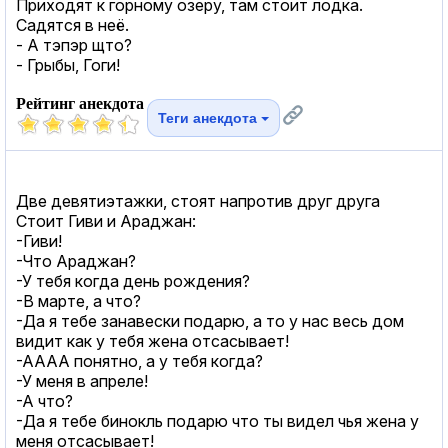
Приходят к горному озеру, там стоит лодка.
Садятся в неё.
- А тэпэр щто?
- Грыбы, Гоги!
Рейтинг анекдота
Теги анекдота
Две девятиэтажки, стоят напротив друг друга
Стоит Гиви и Араджан:
-Гиви!
-Что Араджан?
-У тебя когда день рождения?
-В марте, а что?
-Да я тебе занавески подарю, а то у нас весь дом
видит как у тебя жена отсасывает!
-АААА понятно, а у тебя когда?
-У меня в апреле!
-А что?
-Да я тебе бинокль подарю что ты видел чья жена у
меня отсасывает!