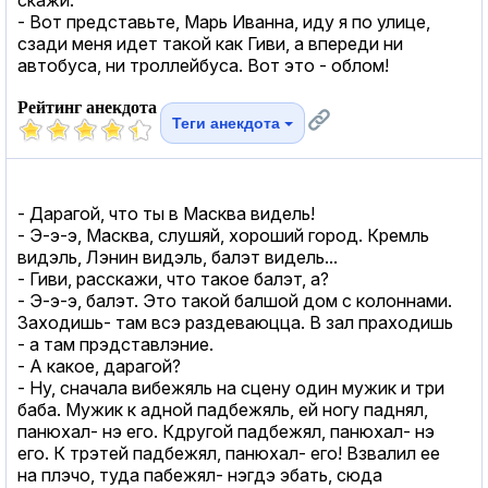
- Вот представьте, Марь Иванна, иду я по улице,
сзади меня идет такой как Гиви, а впереди ни
автобуса, ни троллейбуса. Вот это - облом!
Рейтинг анекдота
Теги анекдота
- Дарагой, что ты в Масква видель!
- Э-э-э, Масква, слушяй, хороший город. Кремль
видэль, Лэнин видэль, балэт видель...
- Гиви, расскажи, что такое балэт, а?
- Э-э-э, балэт. Это такой балшой дом с колоннами.
Заходишь- там всэ раздеваюцца. В зал праходишь
- а там прэдставлэние.
- А какое, дарагой?
- Ну, сначала вибежяль на сцену один мужик и три
баба. Мужик к адной падбежяль, ей ногу паднял,
панюхал- нэ его. Кдругой падбежял, панюхал- нэ
его. К трэтей падбежял, панюхал- его! Взвалил ее
на плэчо, туда пабежял- нэгдэ эбать, сюда