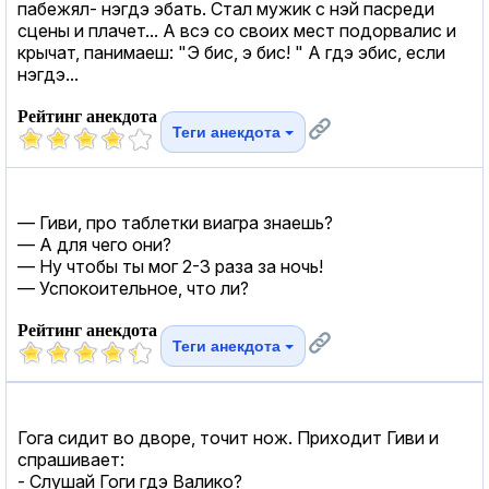
пабежял- нэгдэ эбать. Стал мужик с нэй пасреди
сцены и плачет... А всэ со своих мест подорвалис и
крычат, панимаеш: "Э бис, э бис! " А гдэ эбис, если
нэгдэ...
Рейтинг анекдота
Теги анекдота
— Гиви, про таблетки виагра знаешь?
— А для чего они?
— Ну чтобы ты мог 2-3 раза за ночь!
— Успокоительное, что ли?
Рейтинг анекдота
Теги анекдота
Гога сидит во дворе, точит нож. Приходит Гиви и
спрашивает:
- Слушай Гоги гдэ Валико?