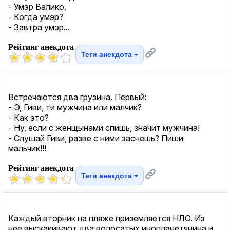
- Умэр Валико.
- Когда умэр?
- Завтра умэр...
Рейтинг анекдота
Теги анекдота
Встречаются два грузина. Первый:
- Э, Гиви, ти мужчина или малчик?
- Как это?
- Ну, если с женщынами спишь, значит мужчина!
- Слушай Гиви, разве с ними заснешь? Пиши
мальчик!!!
Рейтинг анекдота
Теги анекдота
Кaждый вторник нa пляже приземляется НЛО. Из
нее выскaкивaют двa волосaтых иноплaнетянинa и