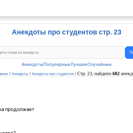
Анекдоты про студентов стр. 23
П
Поиск анекдотов
Анекдоты
Популярные
Лучшие
Случайные
/
/
/ Стр. 23, найдено
682
анекд
авная
Анекдоты
Анекдоты про студентов
шка продолжает
анство?