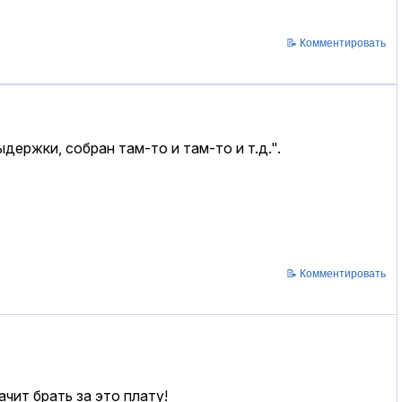
📝 Комментировать
держки, собран там-то и там-то и т.д.".
📝 Комментировать
чит брать за это плату!