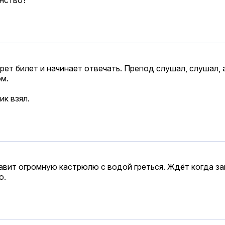
рет билет и начинает отвечать. Препод слушал, слушал, а
ом.
ик взял.
вит огромную кастрюлю с водой греться. Ждёт когда заки
о.