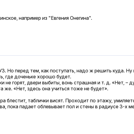
инское, например из "Евгения Онегина".
. Но перед тем, как поступать, надо ж решить куда. Ну
ь, где доченьке хорошо будет.
не горят, двери выбиты, вонь страшная и т. д. «Нет, – ду
 же. «Нет, здесь она учиться тоже не будет».
а блестит, таблички висят. Проходит по этажу, умиляет
ва, пока падает облевывает пол и стены в радиусе 3-х м