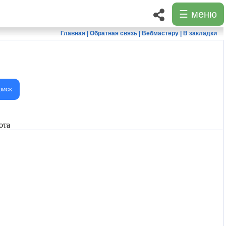
☰ меню
Главная
|
Обратная связь
|
Вебмастеру
|
В закладки
оиск
ота