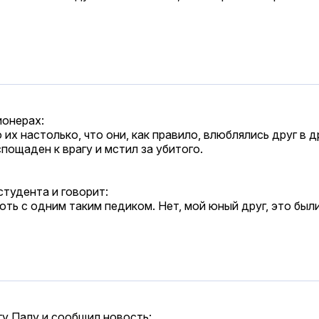
ионерах:
их настолько, что они, как правило, влюблялись друг в д
пощаден к врагу и мстил за убитого.
студента и говорит:
хоть с одним таким педиком. Нет, мой юный друг, это был
гу Палу и сообщил новость: