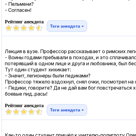
- Пельмени?
- Согласен!
Рейтинг анекдота
Теги анекдота
Лекция в вузе. Профессор рассказывает о римских лег
- Воины годами пребывали в походах, и это сплачивало 
потерявший в одном лице и друга и любовника, был бес
Тут один студент хихикает:
- Значит, легионеры были педиками?
Профессор тяжело вздохнул, снял очки, посмотрел на 
- Педики, говорите? Да не дай вам бог повстречаться 
боевые пид..расы!
Рейтинг анекдота
Теги анекдота
Как-то один студент пришёл к учителю-полиглоту Оле