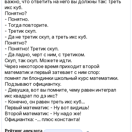
важно, что ответить на него вы должны так: Треть
икс куб.
Понятно?
- Понятно.
- Тогда повторите.
- Третик скуп.
- Да не третик скуп, а треть икс куб.
Понятно?
- Понятно! Третик скуп.
- Да ладно, черт с ним, с третиком.
Скуп, так скуп. Можете идти.
Через некоторое время приходит второй
математик и первый затевает с ним спор:
помнят ли блондинки школьный курс математики.
Подзывают официантку.
- Девушка, вот вы помните, чему равен интеграл
икс квадрат по дэ икс?
- Конечно, он равен треть икс куб...
Первый математик: - Ну вот видишь!
Второй математик: - Ну надо же!
Официантка: -... плюс константа!
Рейтинг анекдота