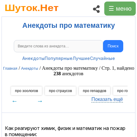
☰ меню
Анекдоты про математику
Поиск
Поиск анекдотов
Анекдоты
Популярные
Лучшие
Случайные
/
/ Анекдоты про математику / Стр. 1, найдено
Главная
Анекдоты
238
анекдотов
про зоологов
про страусов
про гепардов
про голод
←
→
Показать ещё
Как реагируют химик, физик и математик на пожар
в помещении: