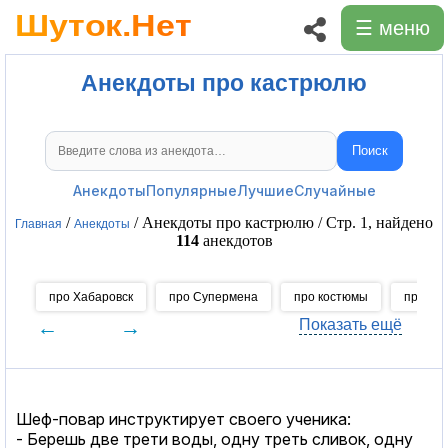
☰ меню
Анекдоты про кастрюлю
Поиск
Поиск анекдотов
Анекдоты
Популярные
Лучшие
Случайные
/
/ Анекдоты про кастрюлю / Стр. 1, найдено
Главная
Анекдоты
114
анекдотов
про Хабаровск
про Супермена
про костюмы
про оз
←
→
Показать ещё
Шеф-повар инструктирует своего ученика:
- Берешь две трети воды, одну треть сливок, одну