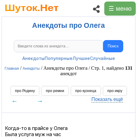
☰ меню
Анекдоты про Олега
Поиск
Поиск анекдотов
Анекдоты
Популярные
Лучшие
Случайные
/
/ Анекдоты про Олега / Стр. 1, найдено
131
Главная
Анекдоты
анекдот
про Родину
про ремни
про кузнеца
про икру
п
←
→
Показать ещё
Когда-то в прайсе у Олега
Была услуга муж на час