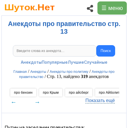
☰ меню
Анекдоты про правительство стр.
13
Поиск
Поиск анекдотов
Анекдоты
Популярные
Лучшие
Случайные
/
/
/
Главная
Анекдоты
Анекдоты про политику
Анекдоты про
/ Стр. 13, найдено
319
анекдотов
правительство
про бензин
про Крым
про айсберг
про Айболита
←
→
Показать ещё
Путин на заседании правительства: