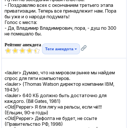
- Поздравляю всех с окончанием третьего этапа
приватизации. Теперь все принадлежит нам. Пора
бы уже и о народе подумать!
Голос с места:
- Да, Владимир Владимирович, пора, - душ по 300
не помешало бы.
Рейтинг анекдота
Теги анекдота
<lauler> Думаю, что на мировом рынке мы найдем
спрос для пяти компьютеров.
<lauler> (Тhоmаs Wаtsоn директор компании IВМ,
1943г)
<lauler> 640 КБ должно быть достаточно для
каждого. (Вill Gаtеs, 1981)
<Old|Pepper> Я бля лягу на рельсы, если чё!!!
(Ельцин, 90-е годы)
<Old|Pepper> Дефолта не будет, не ссыте
(Правительство РФ, 1998)