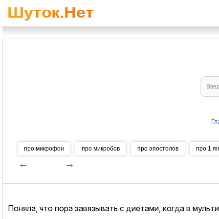
Гл
про микрофон
про микробов
про апостолов
про 1 я
←
→
Поняла, что пора завязывать с диетами, когда в мульти