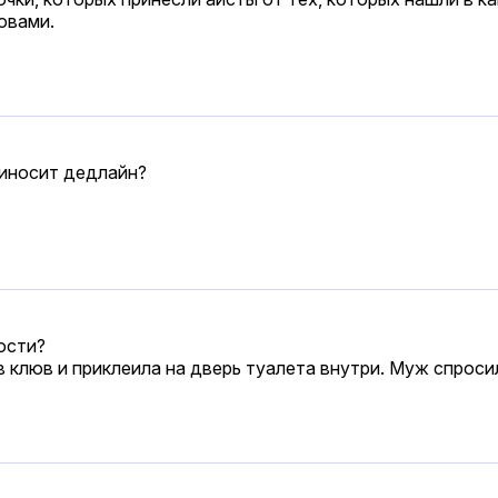
овами.
приносит дедлайн?
ости?
в клюв и приклеила на дверь туалета внутри. Муж спросил