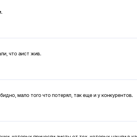
.
ли, что аист жив.
идно, мало того что потерял, так еще и у конкурентов.
очки, которых принесли аисты от тех, которых нашли в к