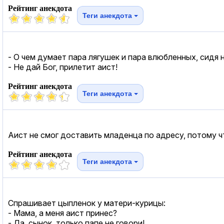
Рейтинг анекдота
Теги анекдота
- О чем думает пара лягушек и пара влюбленных, сидя 
- Не дай Бог, прилетит аист!
Рейтинг анекдота
Теги анекдота
Аист не смог доставить младенца по адресу, потому ч
Рейтинг анекдота
Теги анекдота
Спрашивает цыпленок у матери-курицы:
- Мама, а меня аист принес?
- Да, сынок, только папе не говори!