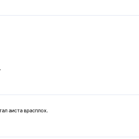
.
тал аиста врасплох.