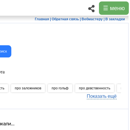
☰ меню
Главная
|
Обратная связь
|
Вебмастеру
|
В закладки
оиск
та
сть
про заложников
про гольф
про девственность
про г
Показать ещё
кали...