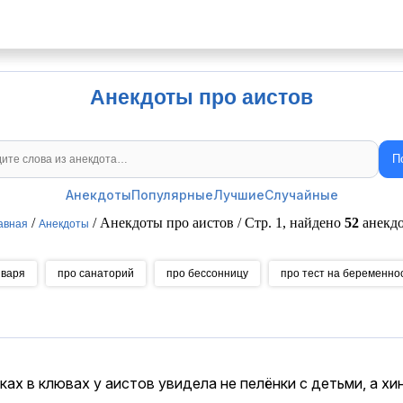
Анекдоты про аистов
П
Поиск анекдотов
Анекдоты
Популярные
Лучшие
Случайные
/
/ Анекдоты про аистов / Стр. 1, найдено
52
анекдо
авная
Анекдоты
нваря
про санаторий
про бессонницу
про тест на беременно
ках в клювах у аистов увидела не пелёнки с детьми, а хин