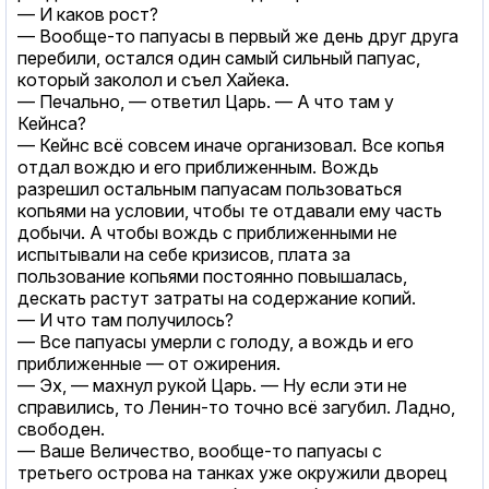
— И каков рост?
— Вообще-то папуасы в первый же день друг друга
перебили, остался один самый сильный папуас,
который заколол и съел Хайека.
— Печально, — ответил Царь. — А что там у
Кейнса?
— Кейнс всё совсем иначе организовал. Все копья
отдал вождю и его приближенным. Вождь
разрешил остальным папуасам пользоваться
копьями на условии, чтобы те отдавали ему часть
добычи. А чтобы вождь с приближенными не
испытывали на себе кризисов, плата за
пользование копьями постоянно повышалась,
дескать растут затраты на содержание копий.
— И что там получилось?
— Все папуасы умерли с голоду, а вождь и его
приближенные — от ожирения.
— Эх, — махнул рукой Царь. — Ну если эти не
справились, то Ленин-то точно всё загубил. Ладно,
свободен.
— Ваше Величество, вообще-то папуасы с
третьего острова на танках уже окружили дворец