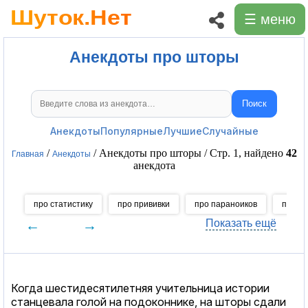
☰ меню
Анекдоты про шторы
Поиск
Поиск анекдотов
Анекдоты
Популярные
Лучшие
Случайные
/
/ Анекдоты про шторы / Стр. 1, найдено
42
Главная
Анекдоты
анекдота
про статистику
про прививки
про параноиков
про и
←
→
Показать ещё
Когда шестидесятилетняя учительница истории
станцевала голой на подоконнике, на шторы сдали