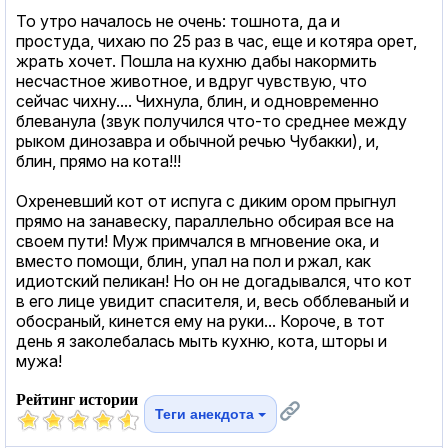
То утро началось не очень: тошнота, да и
простуда, чихаю по 25 раз в час, еще и котяра орет,
жрать хочет. Пошла на кухню дабы накормить
несчастное животное, и вдруг чувствую, что
сейчас чихну.... Чихнула, блин, и одновременно
блеванула (звук получился что-то среднее между
рыком динозавра и обычной речью Чубакки), и,
блин, прямо на кота!!!
Охреневший кот от испуга с диким ором прыгнул
прямо на занавеску, параллельно обсирая все на
своем пути! Муж примчался в мгновение ока, и
вместо помощи, блин, упал на пол и ржал, как
идиотский пеликан! Но он не догадывался, что кот
в его лице увидит спасителя, и, весь обблеваный и
обосраный, кинется ему на руки... Короче, в тот
день я заколебалась мыть кухню, кота, шторы и
мужа!
Рейтинг истории
Теги анекдота