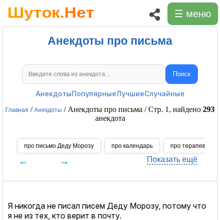
☰ меню
Анекдоты про письма
Поиск
Поиск анекдотов
Анекдоты
Популярные
Лучшие
Случайные
/
/ Анекдоты про письма / Стр. 1, найдено
293
Главная
Анекдоты
анекдота
про письмо Деду Морозу
про календарь
про терапевтов
←
→
Показать ещё
Я никогда не писал писем Деду Морозу, потому что
я не из тех, кто верит в почту.