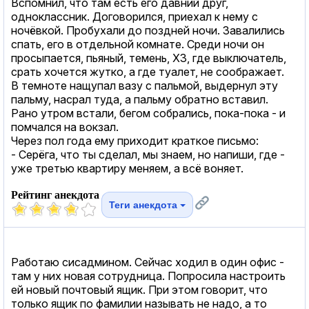
Вспомнил, что там есть его давний друг,
одноклассник. Договорился, приехал к нему с
ночёвкой. Пробухали до поздней ночи. Завалились
спать, его в отдельной комнате. Среди ночи он
просыпается, пьяный, темень, ХЗ, где выключатель,
срать хочется жутко, а где туалет, не соображает.
В темноте нащупал вазу с пальмой, выдернул эту
пальму, насрал туда, а пальму обратно вставил.
Рано утром встали, бегом собрались, пока-пока - и
помчался на вокзал.
Через пол года ему приходит краткое письмо:
- Серёга, что ты сделал, мы знаем, но напиши, где -
уже третью квартиру меняем, а всё воняет.
Рейтинг анекдота
Теги анекдота
Работаю сисадмином. Сейчас ходил в один офис -
там у них новая сотрудница. Попросила настроить
ей новый почтовый ящик. При этом говорит, что
только ящик по фамилии называть не надо, а то