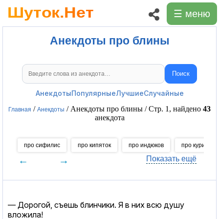
☰ меню
Анекдоты про блины
Поиск
Поиск анекдотов
Анекдоты
Популярные
Лучшие
Случайные
/
/ Анекдоты про блины / Стр. 1, найдено
43
Главная
Анекдоты
анекдота
про сифилис
про кипяток
про индюков
про курицу
←
→
Показать ещё
— Дорогой, съешь блинчики. Я в них всю душу
вложила!