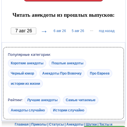
Читать анекдоты из прошлых выпусков:
→
···
6 авг 26
5 авг 26
год назад
Популярные категории:
Короткие анекдоты
Пошлые анекдоты
Черный юмор
Анекдоты Про Вовочку
Про Евреев
истории из жизни
Рейтинг:
Лучшие анекдоты
Самые читаемые
Анекдоты случайно
Истории случайно
Главная
|
Приколы
|
Статусы
|
Анекдоты
|
Шутки
|
Тосты и