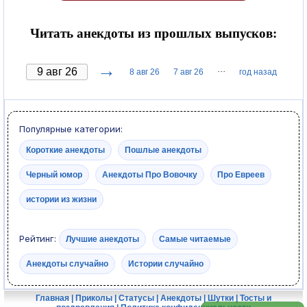
Читать анекдоты из прошлых выпусков:
→
···
8 авг 26
7 авг 26
год назад
Популярные категории:
Короткие анекдоты
Пошлые анекдоты
Черный юмор
Анекдоты Про Вовочку
Про Евреев
истории из жизни
Рейтинг:
Лучшие анекдоты
Самые читаемые
Анекдоты случайно
Истории случайно
Главная
|
Приколы
|
Статусы
|
Анекдоты
|
Шутки
|
Тосты и