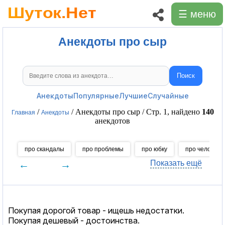
☰ меню
Анекдоты про сыр
Поиск
Поиск анекдотов
Анекдоты
Популярные
Лучшие
Случайные
/
/ Анекдоты про сыр / Стр. 1, найдено
140
Главная
Анекдоты
анекдотов
про скандалы
про проблемы
про юбку
про человече
←
→
Показать ещё
Покупая дорогой товар - ищешь недостатки.
Покупая дешевый - достоинства.