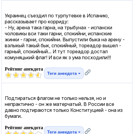
Украинец съездил по турпутевке в Испанию,
рассказывает про корриду:
- Ну, арена така гарна, на трыбунах - испански
чоловикы вси таки гарни, спокийни, испанские
жинки - гарни, спокийни. Выпустили быка на арену -
вэлыкый такый бык, спокийный, тореадор вышел -
гарный, спокийный... И тут тореадор достал
комуняцький флаг! И вси як з ума посходили!!!
Рейтинг анекдота
Теги анекдота
Подтираться флагом не только нельзя, но и
непрактично - он же матерчатый. В России все
давно подтираются только Конституцией - она из
бумаги.
Рейтинг анекдота
Теги анекдота