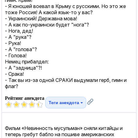
- Я юношей воевал в Крыму с русскими. Но это же
тоже Россия! А какой язык-то у вас?
- Украинский! Державна мова!
- А как по-украински будет "нога"?
- Нога, дед!
- А "рука"?
- Рука!
- А "голова"?
- Голова!
Немец прибалдел:
- А "задница"?!
- Срака!
- Так вы из-за одной СРАКИ выдумали герб, гимн и
флаг?
Рейтинг анекдота
Теги анекдота
Фильм «Невинность мусульман» сняли китайцы и
теперь гребут бабло на пошиве американских