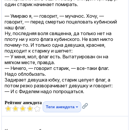
один старик начинает помирать.
— Умираю я, — говорит, — мучачос. Хочу, —
говорит, — перед смертью поцеловать кубинский
наш флаг.
Ну, последняя воля священна, да только нет на
плоту ни у кого флага кубинского. Не взял никто
почему-то. И только одна девушка, краснея,
подходит к старику и шепчет:
— У меня, мол, флаг есть. Вытатуирован он на
мягком месте, правда.
— Ничего, — говорит старик, — все-таки флаг.
Надо облобызать.
Задирает девушка юбку, старик целует флаг, а
потом резко разворачивает девушку и говорит:
— И с Фиделем надо попрощаться.
Рейтинг анекдота
Теги анекдота