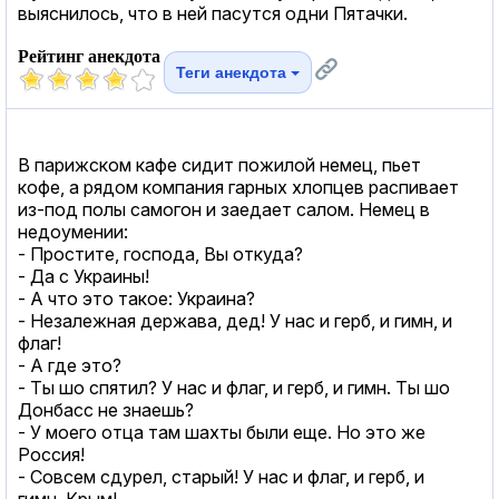
выяснилось, что в ней пасутся одни Пятачки.
Рейтинг анекдота
Теги анекдота
В парижском кафе сидит пожилой немец, пьет
кофе, а рядом компания гарных хлопцев распивает
из-под полы самогон и заедает салом. Немец в
недоумении:
- Простите, господа, Вы откуда?
- Да с Украины!
- А что это такое: Украина?
- Незалежная держава, дед! У нас и герб, и гимн, и
флаг!
- А где это?
- Ты шо спятил? У нас и флаг, и герб, и гимн. Ты шо
Донбасс не знаешь?
- У моего отца там шахты были еще. Но это же
Россия!
- Совсем сдурел, старый! У нас и флаг, и герб, и
гимн. Крым!