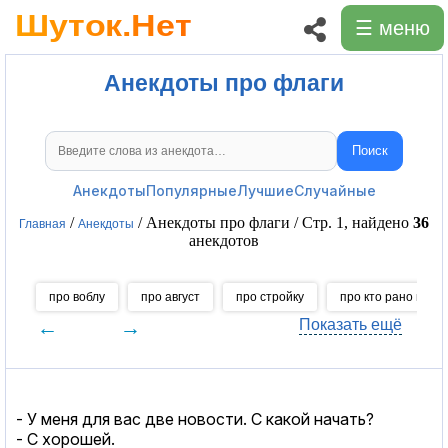
☰ меню
Анекдоты про флаги
Поиск
Поиск анекдотов
Анекдоты
Популярные
Лучшие
Случайные
/
/ Анекдоты про флаги / Стр. 1, найдено
36
Главная
Анекдоты
анекдотов
про воблу
про август
про стройку
про кто рано встае
←
→
Показать ещё
- У меня для вас две новости. С какой начать?
- С хорошей.