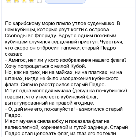
По карибскому морю плыло утлое суденышко. В
нем кубинцы, которые рвут когти с острова
Свободы во Флориду. Вдруг с одним пожилым
кубинцем случился сердечный приступ. Чувствуя,
что скоро он отбросит тапочки, старый Педро
сказал:
- Амигос, нет ли у кого изображения нашего флага?
Хочу попрощаться с милой Кубой.
Но, как на грех, ни на майках, ни на платках, ни на
штанах, нигде не было изображения кубинского
флага. Сильно расстроился старый Педро.
И тут одна молодая мучача (девушка по-кубински)
говорит, что у нее есть кубинский флаг,
вытатуированный на правой ягодице.
- О, дай мне его, пожалуйста! - взмолился старый
Педро.
И вот мучача сняла юбку и показала флаг на
великолепной, коричневой и тугой заднице. Старый
Педро стал целовать флаг, из глаз его потекли