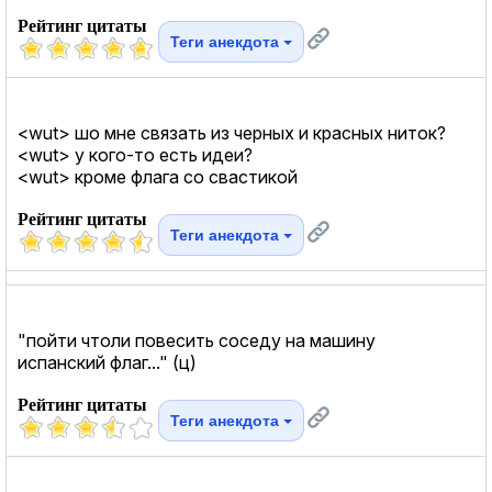
Рейтинг цитаты
Теги анекдота
<wut> шо мне связать из черных и красных ниток?
<wut> у кого-то есть идеи?
<wut> кроме флага со свастикой
Рейтинг цитаты
Теги анекдота
"пойти чтоли повесить соседу на машину
испанский флаг..." (ц)
Рейтинг цитаты
Теги анекдота