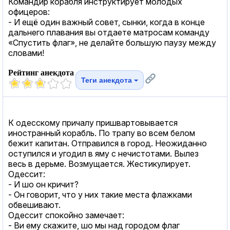
Командир корабля инструктирует молодых
офицеров:
- И ещё один важный совет, сынки, когда в конце
дальнего плавания вы отдаете матросам команду
«Спустить флаг», не делайте большую паузу между
словами!
Рейтинг анекдота
Теги анекдота
К одесскому причалу пришвартовывается
иностранный корабль. По трапу во всем белом
бежит капитан. Отправился в город. Неожиданно
оступился и угодил в яму с нечистотами. Вылез
весь в дерьме. Возмущается. Жестикулирует.
Одессит:
- И шо он кричит?
- Он говорит, что у них такие места флажками
обвешивают.
Одессит спокойно замечает:
- Ви ему скажите, шо мы над городом флаг