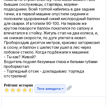
бывшие сослуживцы, старпёры, моряки-
подводники. Всей толпой набились в две задние
тачки, а в первой машине опустили сидения и
положили здоровенный синий кислородный баллон
для сварки. И втопили 90-100. На первом же
крутом повороте баллон покатился по салону и
впечатался в стойку. Жигуль стал на два колеса, и,
не снижая скорости, по дуге улетел в кювет.
Пробороздив десяток метров, красиво затормозил
в сосну, и баллон с шелестом ушел в лес через
лобовое стекло. Когда подбежали к машинке:
- Ты как? Живой?
Водитель поднял безумные глаза и белыми губами
пробормотал:
- Торпедный отсек - докладываю: торпеда
отстрелена!
Рейтинг истории
Теги анекдота