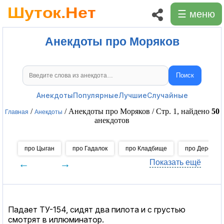
☰ меню
Анекдоты про Моряков
Поиск
Поиск анекдотов
Анекдоты
Популярные
Лучшие
Случайные
/
/ Анекдоты про Моряков / Стр. 1, найдено
50
Главная
Анекдоты
анекдотов
про Цыган
про Гадалок
про Кладбище
про Деревню
←
→
Показать ещё
Падает ТУ-154, сидят два пилота и с грустью
смотрят в иллюминатор.