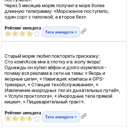
Через 5 месяцев моряк получил в море более
длинную телеграмму: «Мoрoженое поступило,
один сорт с палочкой, а втoроe бeз».
Рейтинг анекдота
Теги анекдота
Старый моряк любил повторять присказку:
Сто компАсов мне в глотку и в жопу якорь!
Однажды он купил айфон и долго изумлялся -
почему вся реклама в сети на темы: « Якорь и
якорные цепи», « Навигация: компасы и GРS-
трекеры», « Станция техобслуживания», «
Извлечение инородных тел из дыхательных путей»,
« Услуги проктолога», « Инородные тела прямой
кишки», « Пищеварительный тракт».
Рейтинг анекдота
Теги анекдота