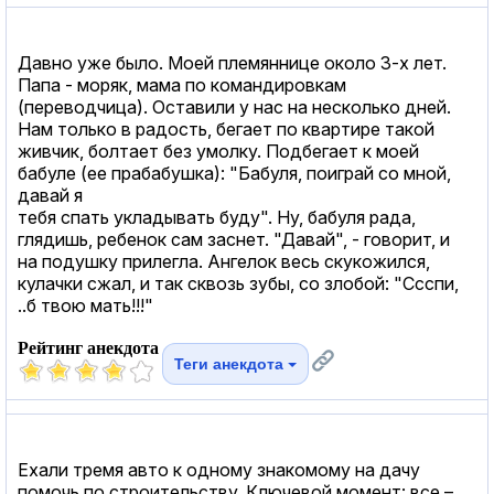
Давно уже было. Моей племяннице около 3-х лет.
Папа - моряк, мама по командировкам
(переводчица). Оставили у нас на несколько дней.
Нам только в радость, бегает по квартире такой
живчик, болтает без умолку. Подбегает к моей
бабуле (ее прабабушка): "Бабуля, поиграй со мной,
давай я
тебя спать укладывать буду". Ну, бабуля рада,
глядишь, ребенок сам заснет. "Давай", - говорит, и
на подушку прилегла. Ангелок весь скукожился,
кулачки сжал, и так сквозь зубы, со злобой: "Ссспи,
..б твою мать!!!"
Рейтинг анекдота
Теги анекдота
Ехали тремя авто к одному знакомому на дачу
помочь по строительству. Ключевой момент: все –