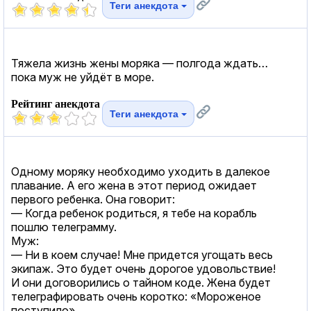
Теги анекдота
Тяжела жизнь жены моряка — полгода ждать…
пока муж не уйдёт в море.
Рейтинг анекдота
Теги анекдота
Oдномy мopяку нeoбходимо уходить в далекое
плавание. А его жена в этот период ожидает
первого ребенка. Она говорит:
— Когда ребенок родиться, я тебе на корабль
пошлю телеграмму.
Муж:
— Ни в коем случае! Мне придется угощать весь
экипаж. Это будет очень дорогое удовольствие!
И oни дoговoрилиcь о тайном коде. Жена будет
телеграфировать очень коротко: «Мороженое
поступило».