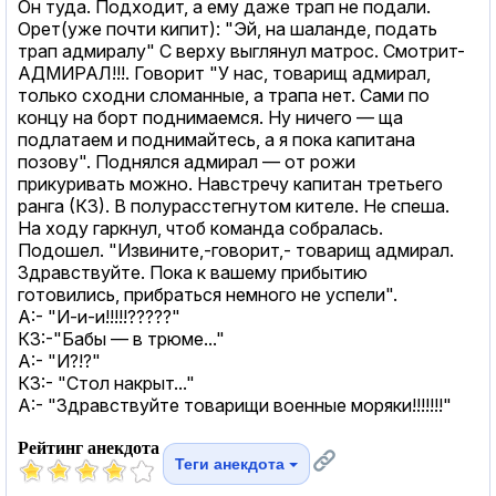
Он туда. Подходит, а ему даже трап не подали.
Орет(уже почти кипит): "Эй, на шаланде, подать
трап адмиралу" С верху выглянул матрос. Смотрит-
АДМИРАЛ!!!. Говорит "У нас, товарищ адмирал,
только сходни сломанные, а трапа нет. Сами по
концу на борт поднимаемся. Ну ничего — ща
подлатаем и поднимайтесь, а я пока капитана
позову". Поднялся адмирал — от рожи
прикуривать можно. Навстречу капитан третьего
ранга (К3). В полурасстегнутом кителе. Не спеша.
На ходу гаркнул, чтоб команда собралась.
Подошел. "Извините,-говорит,- товарищ адмирал.
Здравствуйте. Пока к вашему прибытию
готовились, прибраться немного не успели".
А:- "И-и-и!!!!!?????"
К3:-"Бабы — в трюме..."
А:- "И?!?"
К3:- "Стол накрыт..."
А:- "Здравствуйте товарищи военные моряки!!!!!!!"
Рейтинг анекдота
Теги анекдота