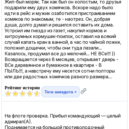
Жил-был моряк. Так как был он холостым, то друзья
подарили ему двух хомячков. Вскоре надо было
идти в рейс и мужик озаботился пристраиванием
хомяков по знакомым, те - наотрез. Он, добрая
душа, долго думал и решился оставить их дома.
Устроил им гнездо из газет, накупил кормов и
хитроумных кормушек-поилок, оставил на всякий
случай капать кран в ванной, в час по чайной ложке,
положил дощечки, чтобы они туда лазали...
Казалось, продумал все до мелочей... НЕ ВСе!!! ))
Возвращается через 8 месяцев, открывает дверь -
ВСе деревянное и бумажное в квартире - В
ПЫЛЬ!!!, а навстречу ему несется сотни полторы
или две радостных хомячков разного размера...
Рейтинг истории
Теги анекдота
На флоте проверка. Прибыл командующий — целый
адмирал(А).
Поднимается на большой противолодочный