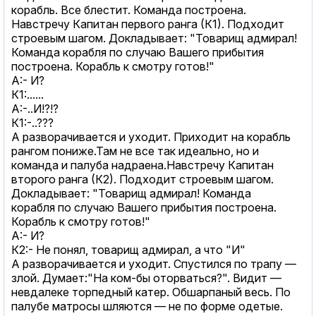
корабль. Все блестит. Команда построена.
Навстречу Капитан первого ранга (К1). Подходит
строевым шагом. Докладывает: "Товарищ адмирал!
Команда корабля по случаю Вашего прибытия
построена. Корабль к смотру готов!"
А:- И?
К1:......
А:-..И!?!?
К1:-..???
А разворачивается и уходит. Приходит на корабль
рангом пониже.Там не все так идеально, но и
команда и палуба надраена.Навстречу Капитан
второго ранга (К2). Подходит строевым шагом.
Докладывает: "Товарищ адмирал! Команда
корабля по случаю Вашего прибытия построена.
Корабль к смотру готов!"
А:- И?
К2:- Не понял, товарищ адмирал, а что "И"
А разворачивается и уходит. Спустился по трапу —
злой. Думает:"На ком-бы оторваться?". Видит —
невдалеке торпедный катер. Обшарпаный весь. По
палубе матросы шляются — не по форме одетые.